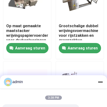
Over ons
Op maat gemaakte
Grootschalige dubbel
Fabriekstocht
maatstacker
wrijvingsvoermachine
wrijvingspapiervoerder
voor rijstzakken en
voor drukoplossingen
graanzakken
Kwaliteitscontrole
Aanvraag sturen
Aanvraag sturen
Neem contact met ons op
Nieuws
admin
Gevallen
3:38 PM
Vraag een offerte