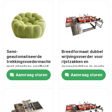
Semi-
Breedformaat dubbel
geautomatiseerde
wrijvingsvoerder voor
trekkingsvoedermachine
rijstzakken en
met staploze snelheid
granenzakken in grote
met CIJ-beugel
maten
Aanvraag sturen
Aanvraag sturen
Thuis
Producten
Video's