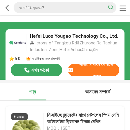
Hefei Luox Yougao Technology Co., Ltd.
cross of Tangkou Rd&Zhurong Rd Taohua
Industrial Zone,Hefei,Anhui,China,চীন
5.0
যাচাইকৃত সরবরাহকারী
আমাদের সাথে যোগাযোগ
এখন ডাকো
করুন
পণ্য
আমাদের সম্পর্কে
সিআইজে ব্র্যাকেটের সাথে স্টেপলেস স্পিড সেমি
অটোমেটেড ফ্রিকশন ফিডার মেশিন
MOQ：1SET