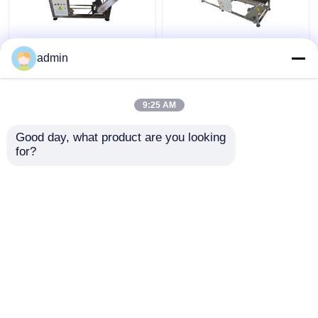
ফার্মেসি ইলেকট্রনিক্স রাসায়নিক
YG-SP02-H কোডিং কনভেয়র
admin
প্রকৌশল 60W ইঙ্কজেট
লেবেলিং এবং ইঙ্কজেট প্রিন্টারের
কনভেয়র
জন্য
9:25 AM
ভালো দাম
ভালো দাম
Good day, what product are you looking 
for?
আমাদের সাথে যোগাযোগ করুন
আমাদের সাথে যোগাযোগ করুন
আরো দেখুন
বাড়ি
আমাদের সম্পর্কে
আমাদের সাথে যোগাযোগ করুন
Desktop Site
সাইট ম্যাপ
গোপনীয়তা নীতি