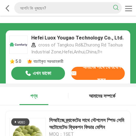
Hefei Luox Yougao Technology Co., Ltd.
cross of Tangkou Rd&Zhurong Rd Taohua
Industrial Zone,Hefei,Anhui,China,চীন
5.0
যাচাইকৃত সরবরাহকারী
আমাদের সাথে যোগাযোগ
এখন ডাকো
করুন
পণ্য
আমাদের সম্পর্কে
সিআইজে ব্র্যাকেটের সাথে স্টেপলেস স্পিড সেমি
অটোমেটেড ফ্রিকশন ফিডার মেশিন
MOQ：1SET