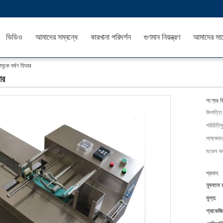
ভিডিও
আমাদের সম্বন্ধে
কারখানা পরিদর্শন
গুণমান নিয়ন্ত্রণ
আমাদের সা
ূচক ঘর্ষণ ফিডার
ার
পণ্যের ব
উৎপত্তি
পরিচিতিম
সাক্ষ্যদান
মডেল নম্
প্রদান:
ন্যূনতম 
মূল্য:
প্যাকেজি