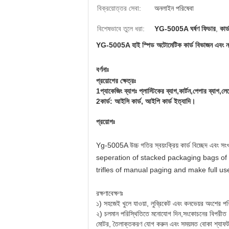
বিক্রয়োত্তর সেবা:
অনলাইন পরিষেবা
বিশেষভাবে তুলে ধরা:
YG-5005A ঘর্ষণ ফিডার
,
কার্
YG-5005A হাই স্পিড অটোমেটিক কার্ড বিভাজন এবং নম
বর্ণনাঃ
প্রয়োগের ক্ষেত্রঃ
1প্যাকেজিং ব্যাগঃ প্লাস্টিকের ব্যাগ,কার্টন,পেপার ব্যাগ,
2কার্ড: আইসি কার্ড, আইপি কার্ড ইত্যাদি।
প্রয়োগঃ
Yg-5005A উচ্চ গতির স্বয়ংক্রিয় কার্ড বিচ্ছেদ এবং স
seperation of stacked packaging bags of 
trifles of manual paging and make full us
রক্ষণাবেক্ষণঃ
১) সহজেই খুলে যাওয়া, লুব্রিকেট এবং কনভেয়র অংশের পরি
২) চলমান পরিস্থিতিতে মনোযোগ দিন,সংকোচনের বিপরীত
মোটর, তৈলাক্তকরণ যোগ করুন এবং সময়মত বোকা শ্যাফট 