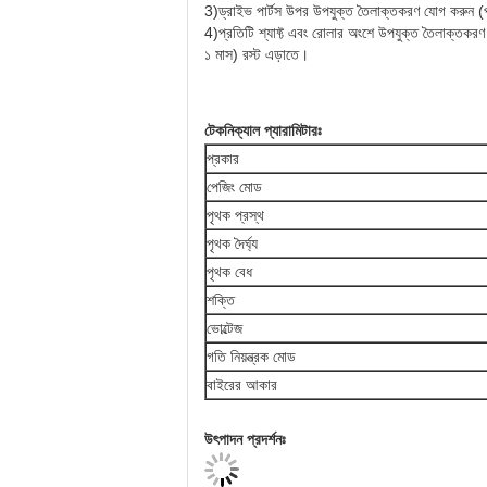
3)ড্রাইভ পার্টস উপর উপযুক্ত তৈলাক্তকরণ যোগ করুন (
4)প্রতিটি শ্যাফ্ট এবং রোলার অংশে উপযুক্ত তৈলাক্তকরণ
১ মাস) রস্ট এড়াতে।
টেকনিক্যাল প্যারামিটারঃ
প্রকার
পেজিং মোড
পৃথক প্রস্থ
পৃথক দৈর্ঘ্য
পৃথক বেধ
শক্তি
ভোল্টেজ
গতি নিয়ন্ত্রক মোড
বাইরের আকার
উৎপাদন প্রদর্শনঃ