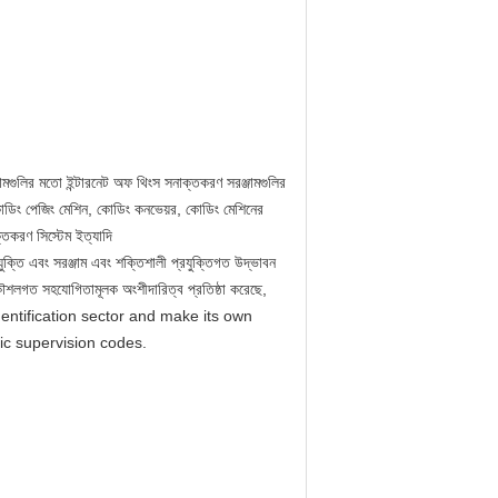
গুলির মতো ইন্টারনেট অফ থিংস সনাক্তকরণ সরঞ্জামগুলির
োডিং পেজিং মেশিন, কোডিং কনভেয়র, কোডিং মেশিনের
তকরণ সিস্টেম ইত্যাদি
যুক্তি এবং সরঞ্জাম এবং শক্তিশালী প্রযুক্তিগত উদ্ভাবন
 কৌশলগত সহযোগিতামূলক অংশীদারিত্ব প্রতিষ্ঠা করেছে,
dentification sector and make its own
ic supervision codes.