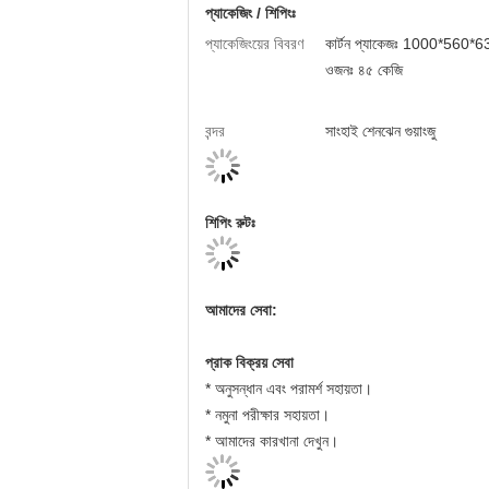
প্যাকেজিং / শিপিংঃ
প্যাকেজিংয়ের বিবরণ
কার্টন প্যাকেজঃ 1000*560*63
ওজনঃ ৪৫ কেজি
বন্দর
সাংহাই শেনঝেন গুয়াংজু
শিপিং রুটঃ
আমাদের সেবা:
প্রাক বিক্রয় সেবা
* অনুসন্ধান এবং পরামর্শ সহায়তা।
* নমুনা পরীক্ষার সহায়তা।
* আমাদের কারখানা দেখুন।