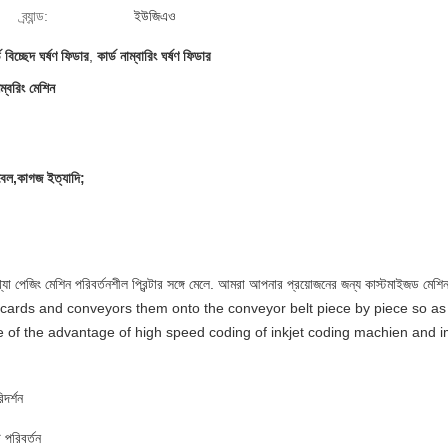
ব্র্যান্ড:
ইউজিএও
ড বিচ্ছেদ ঘর্ষণ ফিডার
,
কার্ড নাম্বারিং ঘর্ষণ ফিডার
্বরিং মেশিন
লেবেল,কাগজ ইত্যাদি;
ংখ্যা পেজিং মেশিন পরিবর্তনশীল প্রিন্টার সঙ্গে মেলে. আমরা আপনার প্রয়োজনের জন্য কাস্টমাইজ
cards and conveyors them onto the conveyor belt piece by piece so as to
e of the advantage of high speed coding of inkjet coding machien and im
দর্শন
পরিবর্তন