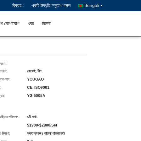
বিক্রয় :
একটি উদ্ধৃতি অনুরোধ করুন
Bengali
থে যোগাযোগ
খবর
মামলা
িবরণ:
 স্থল:
হেফেই, চীন
ুলক নাম:
YOUGAO
:
CE, ISO9001
বার:
YG-5005A
চাহিদার পরিমাণ:
১টি সেট
$1900-$2800/Set
ং বিবরণ:
শক্ত কাগজ / পাতলা পাতলা কাঠ