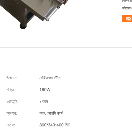
ডেলিভারি
পরিশোধের
উপাদান:
স্টেইনলেস স্টীল
শক্তি:
180W
ওয়ারেন্টি:
১ বছর
ব্যবহার:
কার্ড, আইসি কার্ড
মাত্রা:
800*340*400 মিমি