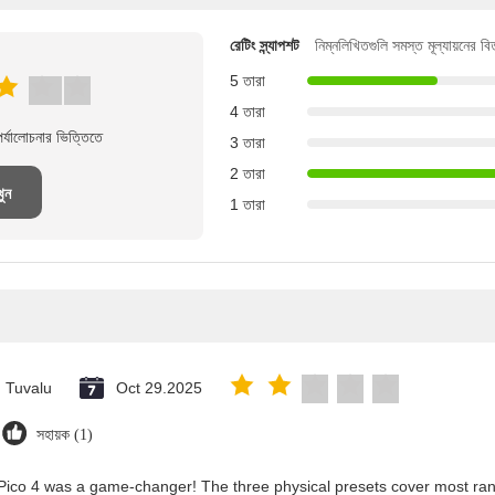
রেটিং স্ন্যাপশট
নিম্নলিখিতগুলি সমস্ত মূল্যায়নের ব
5 তারা
4 তারা
্যালোচনার ভিত্তিতে
3 তারা
2 তারা
খুন
1 তারা
Tuvalu
Oct 29.2025
সহায়ক (1)
Pico 4 was a game-changer! The three physical presets cover most rang