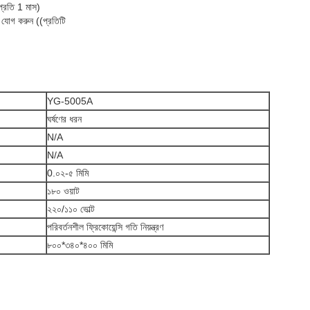
প্রতি 1 মাস)
 যোগ করুন ((প্রতিটি
YG-5005A
ঘর্ষণের ধরন
N/A
N/A
0.০২-৫ মিমি
১৮০ ওয়াট
২২০/১১০ ভোল্ট
পরিবর্তনশীল ফ্রিকোয়েন্সি গতি নিয়ন্ত্রণ
৮০০*৩৪০*৪০০ মিমি