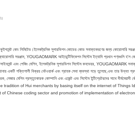
ষণ।
কুইপমেন্ট কোং লিমিটেড।ইলেকট্রনিক সুপারভিশন কোডের কোড সনাক্তকরণের জন্য কোরোলারি সরঞ্জাম
ন্য ক্যারোলারি সরঞ্জাম, YOUGAOMARK আইডেন্টিফিকেশন সিস্টেম ইত্যাদি প্রধান পণ্যগুলি হ'ল ক
্যাসাইনমেন্ট এবং পেজিং মেশিন, ইলেকট্রনিক সুপারভিশন সিস্টেম কনভেয়র, YOUGAOMARK সনাক্
ায় একটি শক্তিশালী বিক্রয় নেটওয়ার্ক এবং গ্রাহক সেবা ব্যবস্থা গড়ে তুলেছে,এবং তার উন্নত প্র
ক, লেজার মেশিন প্রস্তুতকারক কোম্পানি এবং এজেন্ট এবং সিস্টেম ইন্টিগ্রেটরদের সাথে দীর্ঘমেয়াদী
e tradition of Hui merchants by basing itself on the internet of Things I
t of Chinese coding sector and promotion of implementation of electron