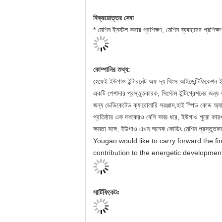
বিক্রয়োত্তর সেবা
* মেশিন ইনস্টল করার প্রশিক্ষণ, মেশিন ব্যবহারের প্রশিক্
কোম্পানির তথ্য:
হেফেই ইউগাও ইন্টারনেট অফ দ্য থিংস আইডেন্টিফিকেশন ই
একটি পেশাদার প্রস্তুতকারক, সিস্টেম ইন্টিগ্রেশনের জ
জন্য ডেডিকেটেড ক্যারোলারি সরঞ্জাম,হাই স্পিড কোড অ
প্রতিষ্ঠার এক দশকেরও বেশি সময় ধরে, ইউগাও পুরো কারখান
ক্ষমতা সঙ্গে, ইউগাও এখন অনেক কোডিং মেশিন প্রস্তুতকার
Yougao would like to carry forward the fin
contribution to the energetic developmen
সার্টিফিকেটঃ