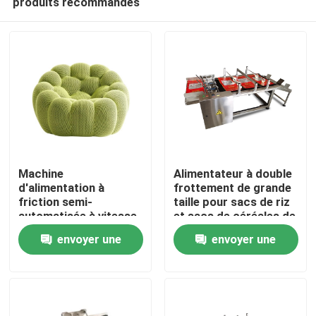
produits recommandés
Machine
Alimentateur à double
d'alimentation à
frottement de grande
friction semi-
taille pour sacs de riz
automatisée à vitesse
et sacs de céréales de
À la maison
sans pas avec support
grande taille
envoyer une
envoyer une
CIJ
Produits
demande
demande
Vidéos