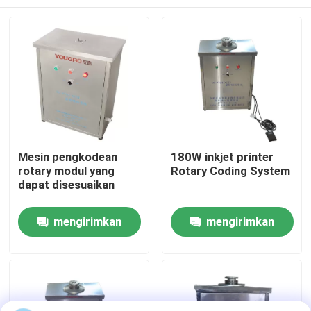
Mesin pengkodean
180W inkjet printer
rotary modul yang
Rotary Coding System
dapat disesuaikan
Rumah
mengirimkan
mengirimkan
permintaan
permintaan
Produk
Video