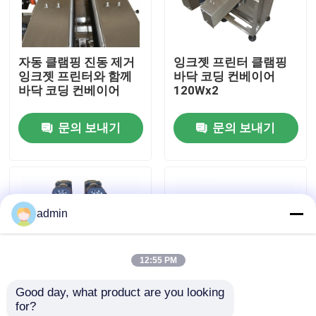
우리 에 관한 것
자동 클램핑 진동 제거
잉크젯 프린터 클램핑
잉크젯 프린터와 함께
바닥 코딩 컨베이어
공장 투어
바닥 코딩 컨베이어
120Wx2
문의 보내기
문의 보내기
품질 관리
저희와 연락
admin
뉴스
12:55 PM
사건
Good day, what product are you looking 
for?
인용 을 요청 하십시오
진동 제거 잉크젯 프린
자동 잉크젯 프린터 바