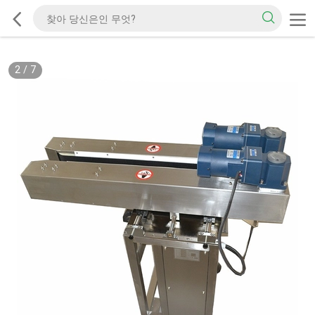
2
/
7