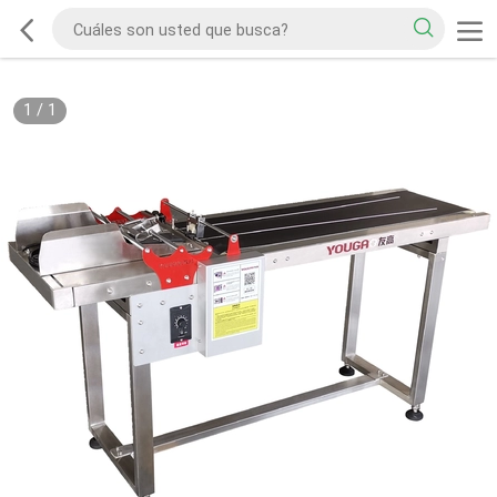
1
/
1