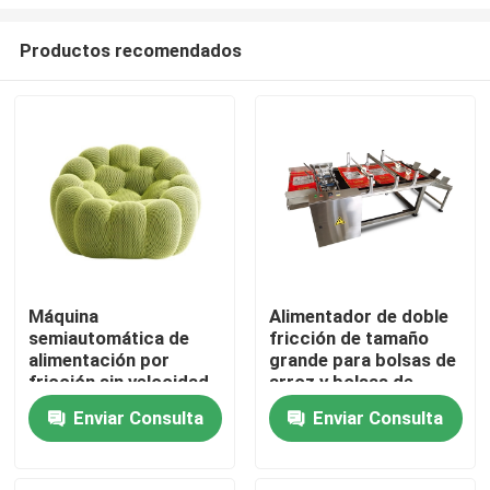
Productos recomendados
Máquina
Alimentador de doble
semiautomática de
fricción de tamaño
En casa.
alimentación por
grande para bolsas de
fricción sin velocidad
arroz y bolsas de
de paso con soporte
cereales de tamaño
Productos
Enviar Consulta
Enviar Consulta
CIJ
grande
Los vídeos