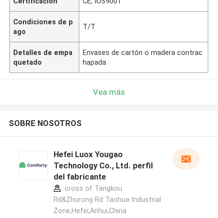
Certificación
CE, IOS9001
Condiciones de p
T/T
ago
Detalles de empa
Envases de cartón o madera contrac
quetado
hapada
Vea más
SOBRE NOSOTROS
Hefei Luox Yougao
Technology Co., Ltd. perfil
del fabricante
cross of Tangkou
Rd&Zhurong Rd Taohua Industrial
Zone,Hefei,Anhui,China