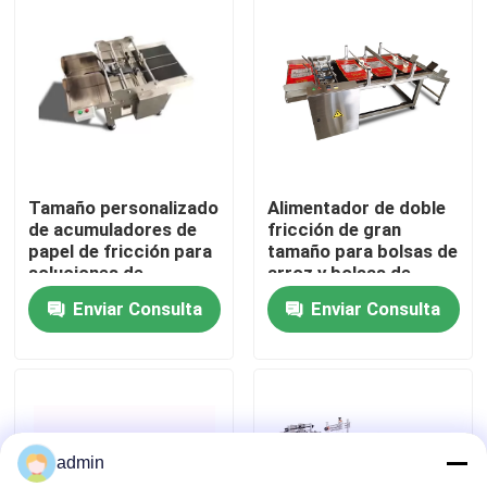
Sobre nosotros
Recorrido por la fábrica
Control de calidad
Tamaño personalizado
Alimentador de doble
de acumuladores de
fricción de gran
papel de fricción para
tamaño para bolsas de
Contacta con nosotros
soluciones de
arroz y bolsas de
impresión
cereales
Enviar Consulta
Enviar Consulta
Noticias
Casos de trabajo
admin
Solicitar una cita