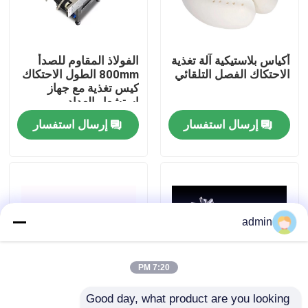
حولنا
أكياس بلاستيكية آلة تغذية
الفولاذ المقاوم للصدأ
الاحتكاك الفصل التلقائي
800mm الطول الاحتكاك
جولة في المصنع
كيس تغذية مع جهاز
استشعار العداد
إرسال استفسار
إرسال استفسار
مراقبة الجودة
اتصل بنا
أخبار
admin
القضايا
7:20 PM
Good day, what product are you looking 
اطلب اقتباس
عجلة عكسية TIJ آلة
طابعة غذائية نصف