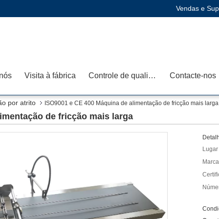
Vendas e Supo
nós
Visita à fábrica
Controle de qualidade
Contacte-nos
o por atrito
ISO9001 e CE 400 Máquina de alimentação de fricção mais larga
imentação de fricção mais larga
Detal
Lugar
Marca
Certif
Númer
Condi