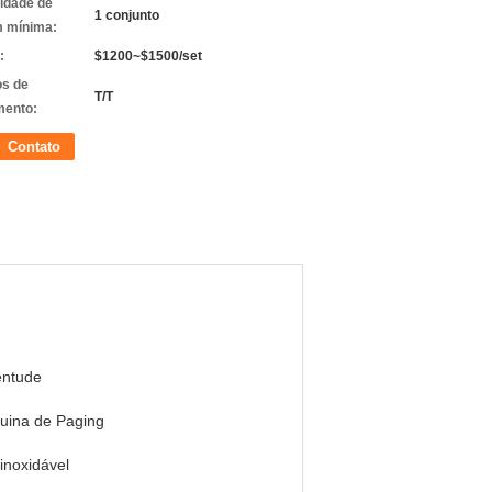
idade de
1 conjunto
 mínima:
:
$1200~$1500/set
s de
T/T
ento:
Contato
entude
uina de Paging
inoxidável