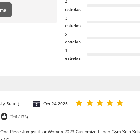
4
estrelas
uma
3
o
estrelas
2
estrelas
1
estrelas
Vatican City State (Holy See)
Oct 24.2025
Útil (123)
y One Piece Jumpsuit for Women 2023 Customized Logo Gym Sets Soli
2023@