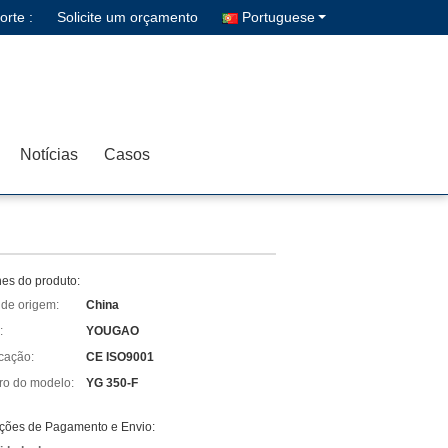
rte :
Solicite um orçamento
Portuguese
Notícias
Casos
hes do produto:
 de origem:
China
:
YOUGAO
icação:
CE ISO9001
o do modelo:
YG 350-F
ções de Pagamento e Envio: