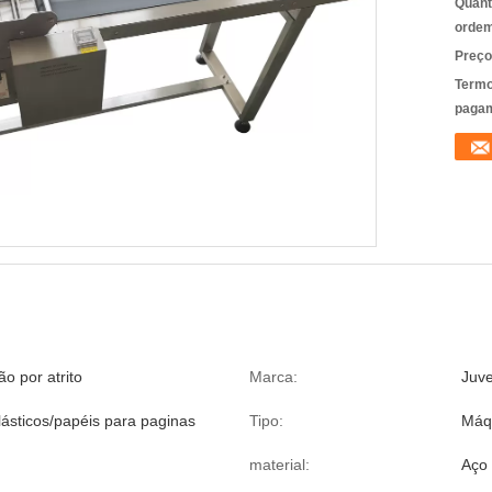
Quant
ordem
Preço
Termo
pagam
o por atrito
Marca:
Juv
lásticos/papéis para paginas
Tipo:
Máq
material:
Aço 