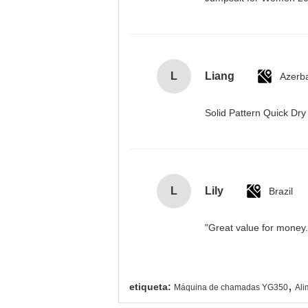
L
Liang
Azerba
Solid Pattern Quick D
L
Lily
Brazil
"Great value for money. 
,
etiqueta:
Máquina de chamadas YG350
Ali