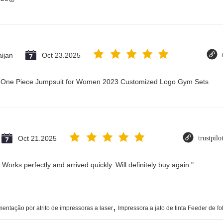
ijan
Oct 23.2025
ry One Piece Jumpsuit for Women 2023 Customized Logo Gym Sets
Oct 21.2025
trustpil
Works perfectly and arrived quickly. Will definitely buy again."
,
mentação por atrito de impressoras a laser
Impressora a jato de tinta Feeder de f