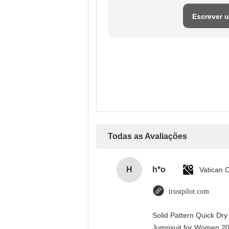
Escrever 
avaliaçã
Todas as Avaliações
H
h*o
trustpilot.com
Solid Pattern Quick Dr
Jumpsuit for Women 