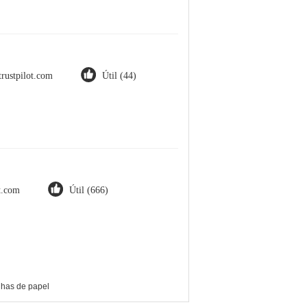
trustpilot.com
Útil (44)
ot.com
Útil (666)
olhas de papel