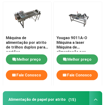
Alimentação por atrito
Máquina de alimentação por atrito
Máquina de
Yougao 9011A-O
Alimentação de papel por atrito
alimentação por atrito
Máquina a laser
de trilhos duplos para
Máquina de
cartões
alimentação por
fricção de
Máquina de Paging
Melhor preço
Melhor preço
sobreposição
Conveyor de impressora a jato de tinta
Fale Conosco
Fale Conosco
Transportador de codificação de ovos
Alimentação de papel por atrito
(15)
Transportador de codificação inferior