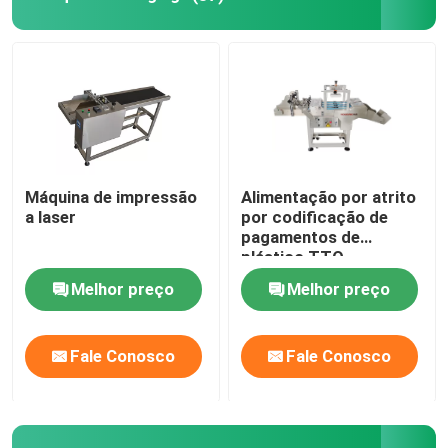
Codificação do suporte da impressora a jato de tinta
Sistema de localização e rastreamento
Sistema de inspeção visual
Máquina de impressão
Alimentação por atrito
a laser
por codificação de
Máquina de numeração automática
pagamentos de
plástico TTO
Melhor preço
Melhor preço
Fale Conosco
Fale Conosco