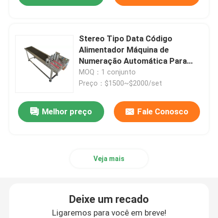
Stereo Tipo Data Código
Alimentador Máquina de
Numeração Automática Para
Caixa de Papel
MOQ：1 conjunto
Preço：$1500~$2000/set
Melhor preço
Fale Conosco
Veja mais
Deixe um recado
Ligaremos para você em breve!