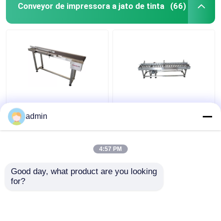
Conveyor de impressora a jato de tinta
(66)
transportador de
transportador de
codificação para
codificação para
admin
impressora a jato de
impressora a jato de
tinta
tinta
4:57 PM
Melhor preço
Melhor preço
Good day, what product are you looking 
for?
Fale Conosco
Fale Conosco