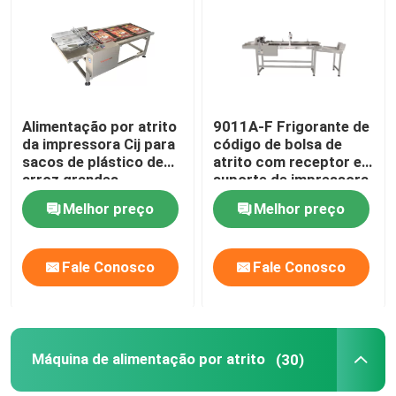
Sobre nós
Visita à fábrica
Alimentação por atrito
9011A-F Frigorante de
da impressora Cij para
código de bolsa de
sacos de plástico de
atrito com receptor e
Controle de qualidade
arroz grandes
suporte de impressora
Melhor preço
Melhor preço
Contacte-nos
Fale Conosco
Fale Conosco
Notícias
Casos
Máquina de alimentação por atrito
(30)
Solicite um orçamento