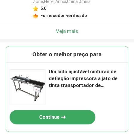
Zone,Hefei,Anhui,China ,China
5.0
Fornecedor verificado
Veja mais
Obter o melhor preço para
Um lado ajustável cinturão de
defleção impressora a jato de
tinta transportador de
correspondência com
impressora a jato de tinta
Continue