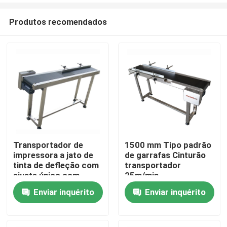
Produtos recomendados
Transportador de
1500 mm Tipo padrão
impressora a jato de
de garrafas Cinturão
Para casa
tinta de defleção com
transportador
ajuste único com
25m/min
velocidade estável
Enviar inquérito
Enviar inquérito
Produtos
Vídeos