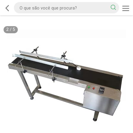
2
/
5