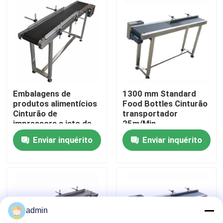
Sobre nós
Visita à fábrica
Controle de qualidade
Embalagens de
1300 mm Standard
produtos alimentícios
Food Bottles Cinturão
Cinturão de
transportador
Contacte-nos
impressora a jato de
25m/Min
tinta transportador
Enviar inquérito
Enviar inquérito
padrão personalizado
Notícias
Casos
admin
Solicite um orçamento