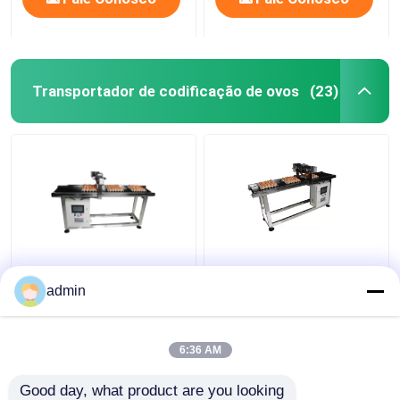
Transportador de codificação de ovos
(23)
E5 400W X Traverse
Transporte de
System Egg Coding
impressora a jato de
admin
Conveyor Machine para
tinta de 400 W
codificação de data
6:36 AM
Melhor preço
Melhor preço
Good day, what product are you looking 