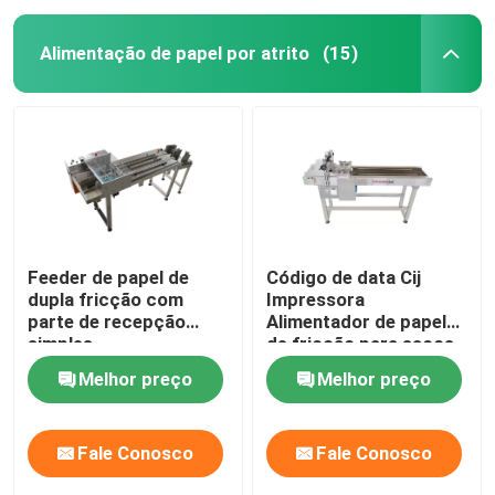
Alimentação de papel por atrito
(15)
Feeder de papel de
Código de data Cij
dupla fricção com
Impressora
parte de recepção
Alimentador de papel
simples
de fricção para sacos
de plástico Caixa de
Melhor preço
Melhor preço
papel
Fale Conosco
Fale Conosco