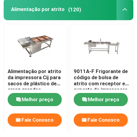
Alimentação por atrito
(120)
Codificação do suporte da impressora a jato de tinta
Sistema de localização e rastreamento
Sistema de inspeção visual
Alimentação por atrito
9011A-F Frigorante de
Máquina de numeração automática
da impressora Cij para
código de bolsa de
sacos de plástico de
atrito com receptor e
arroz grandes
suporte de impressora
Melhor preço
Melhor preço
Fale Conosco
Fale Conosco