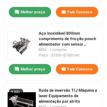
Melhor preço
Fale Conosco
Sobre nós
Visita à fábrica
Aço inoxidável 800mm
comprimento de fricção pouch
Controle de qualidade
alimentador com sensor
contador
MOQ：1 conjunto
Preço：$1200~$1500/set
Contacte-nos
Melhor preço
Fale Conosco
Notícias
Casos
Roda de inversão TIJ Máquina a
laser Equipamento de
alimentação por atrito
Solicite um orçamento
MOQ：1 conjunto