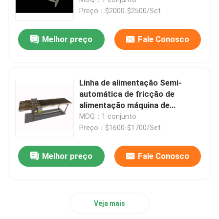
Preço：$2000-$2500/Set
Alimentação por atrito
Melhor preço
Fale Conosco
Máquina de alimentação por atrito
Linha de alimentação Semi-
Alimentação de papel por atrito
automática de fricção de
alimentação máquina de
correspondência com
MOQ：1 conjunto
Máquina de Paging
impressora a jato de tinta
Preço：$1600-$1700/Set
Conveyor de impressora a jato de tinta
Melhor preço
Fale Conosco
Transportador de codificação de ovos
Veja mais
Transportador de codificação inferior