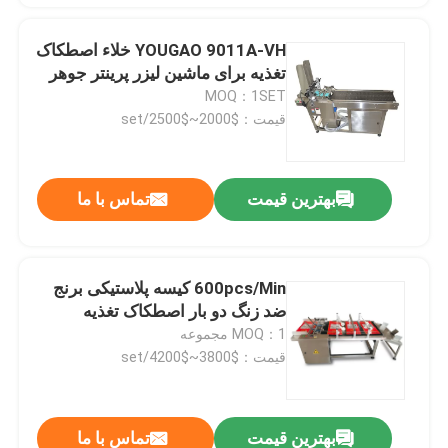
YOUGAO 9011A-VH خلاء اصطکاک
تغذیه برای ماشین لیزر پرینتر جوهر
MOQ：1SET
قیمت：$2000~$2500/set
بهترین قیمت
تماس با ما
600pcs/Min کیسه پلاستیکی برنج
ضد زنگ دو بار اصطکاک تغذیه
MOQ：1 مجموعه
قیمت：$3800~$4200/set
بهترین قیمت
تماس با ما