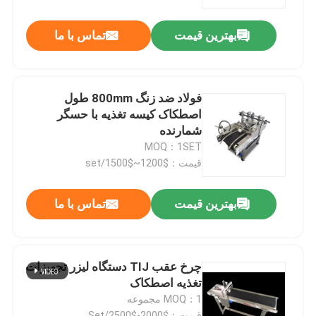
بهترین قیمت
تماس با ما
درباره ما
تور کارخانه
فولاد ضد زنگ 800mm طول
اصطکاک کیسه تغذیه با حسگر
کنترل کیفیت
شمارنده
MOQ：1SET
قیمت：$1200~$1500/set
با ما تماس بگیرید
بهترین قیمت
تماس با ما
اخبار
پرونده ها
چرخ عقب TIJ دستگاه لیزر تجهیزات
تغذیه اصطکاک
MOQ：1 مجموعه
درخواست نقل قول
قیمت：$2000-$2500/Set