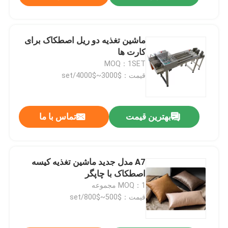
ماشین تغذیه دو ریل اصطکاک برای
کارت ها
MOQ：1SET
قیمت：$3000~$4000/set
بهترین قیمت
تماس با ما
A7 مدل جدید ماشین تغذیه کیسه
اصطکاک با چاپگر
MOQ：1 مجموعه
قیمت：$500~$800/set