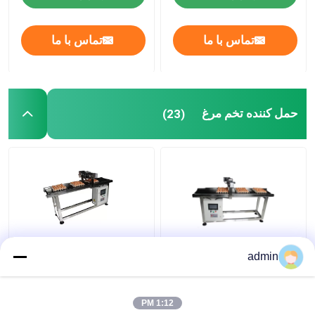
تماس با ما
تماس با ما
حمل کننده تخم مرغ
(23)
E5 400W X Traverse
۴۰۰ وات پرینتر جوهر کش
admin
System Egg Coding
Conveyor Machine برای
کد گذاری تاریخ
1:12 PM