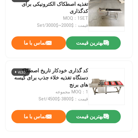
تغذیه اصطکاک الکترونیکی برای
کدگذاری
کد گذاری براکت چاپگر جوهر
MOQ：1SET
قیمت：$2000~$3000/Set
سیستم ردیابی و ردیابی
بهترین قیمت
تماس با ما
سیستم بازرسی بصری
کد گذاری خودکار تاریخ اصطکاک
دستگاه شماره گذاری اتوماتیک
دستگاه تغذیه خلاء جذب برای کیسه
های برنج
MOQ：1 مجموعه
قیمت：$3800-$4500/Set
بهترین قیمت
تماس با ما