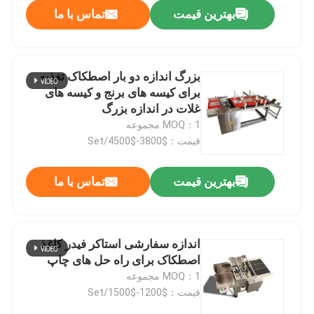
بهترین قیمت
تماس با ما
بزرگ اندازه دو بار اصطکاک تغذیه
برای کیسه های برنج و کیسه های
غلات در اندازه بزرگ
MOQ：1 مجموعه
قیمت：$3800-$4500/Set
بهترین قیمت
تماس با ما
خونه
اندازه سفارشی استاکر فیدر کاغذ
اصطکاک برای راه حل های چاپ
محصولات
MOQ：1 مجموعه
قیمت：$1200-$1500/Set
ویدیو