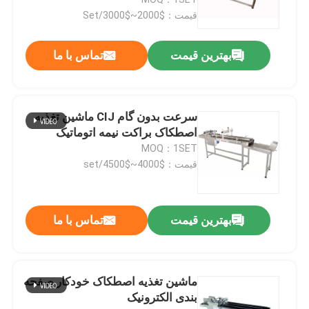
قیمت：$2000~$3000/Set
تغذیه کننده های اصطکاک
بهترین قیمت
تماس با ما
دستگاه تغذیه اصطکاک
سرعت بدون گام CIJ ماشین تغذیه
فیدر کاغذ اصطکاک
اصطکاک براکت نیمه اتوماتیک
MOQ：1SET
قیمت：$4000~$4500/set
دستگاه پیجینگ
حمل کننده چاپگر جوهر
بهترین قیمت
تماس با ما
حمل کننده تخم مرغ
ماشین تغذیه اصطکاک خودکار صفحه
بندی الکترونیک
کانویر کدگذاری پایین