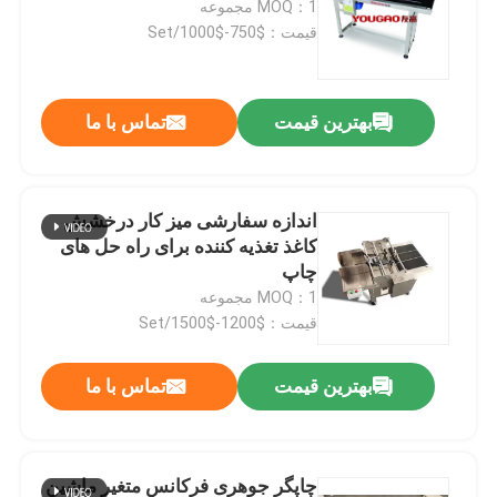
MOQ：1 مجموعه
قیمت：$750-$1000/Set
چاپ سیستم های برچسب گذاری اعمال
بهترین قیمت
تماس با ما
جدول کشویی برای کدگذاری
سیستم های تراورس
اندازه سفارشی میز کار درخشش
کاغذ تغذیه کننده برای راه حل های
ماشین روپیچ
چاپ
MOQ：1 مجموعه
قیمت：$1200-$1500/Set
سیستم های کد گذاری جوهر
بهترین قیمت
تماس با ما
دستگاه تغذیه کارتن
دستگاه کدگذاری روتاری
چاپگر جوهری فرکانس متغیر ماشین