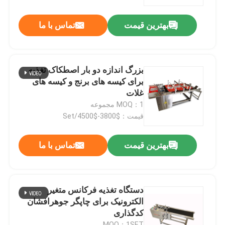
بهترین قیمت
تماس با ما
درباره ما
تور کارخانه
بزرگ اندازه دو بار اصطکاک تغذیه
برای کیسه های برنج و کیسه های
کنترل کیفیت
غلات
MOQ：1 مجموعه
قیمت：$3800-$4500/Set
با ما تماس بگیرید
بهترین قیمت
تماس با ما
اخبار
پرونده ها
دستگاه تغذیه فرکانس متغیر
الکترونیک برای چاپگر جوهرافشان
کدگذاری
درخواست نقل قول
MOQ：1SET