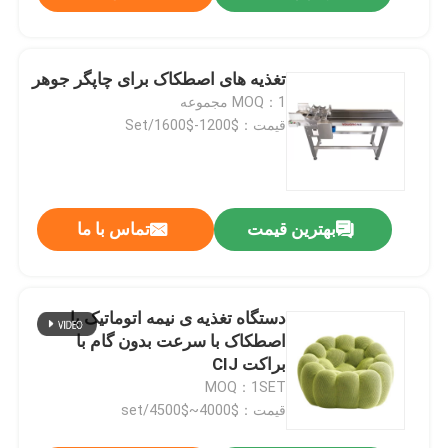
تغذیه های اصطکاک برای چاپگر جوهر
MOQ：1 مجموعه
قیمت：$1200-$1600/Set
بهترین قیمت
تماس با ما
دستگاه تغذیه ی نیمه اتوماتیک با
اصطکاک با سرعت بدون گام با
براکت CIJ
MOQ：1SET
قیمت：$4000~$4500/set