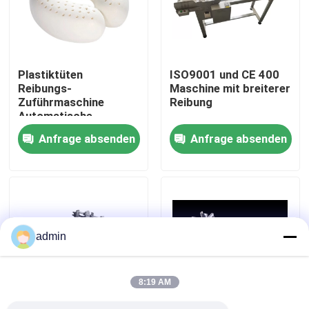
Über uns
Plastiktüten
ISO9001 und CE 400
Werksbesichtigung
Reibungs-
Maschine mit breiterer
Zuführmaschine
Reibung
Automatische
Qualitätskontrolle
Trennung
Anfrage absenden
Anfrage absenden
Kontakt mit uns
Neuigkeiten
admin
Rechtssachen
8:19 AM
Bitte um ein Angebot