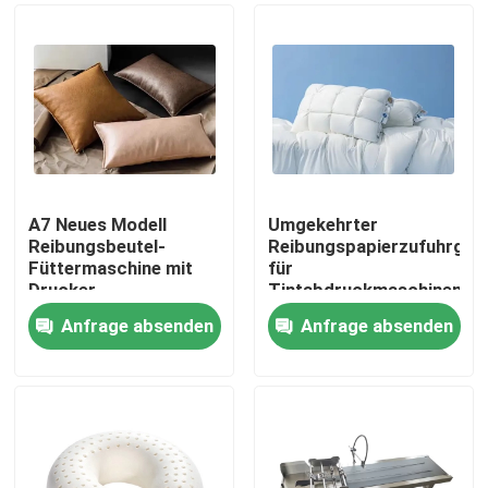
A7 Neues Modell
Umgekehrter
Reibungsbeutel-
Reibungspapierzufuhrger
Füttermaschine mit
für
Drucker
Tintabdruckmaschinen
Anfrage absenden
Anfrage absenden
Zu Hause
Produkte
Videos