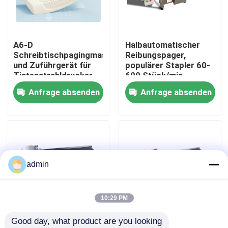
Über uns
A6-D
Halbautomatischer
Schreibtischpagingmaschine
Reibungspager,
Werksbesichtigung
und Zuführgerät für
populärer Stapler 60-
Tintenstrahldrucker
600 Stück/min
und Lasermaschine
Anfrage absenden
Anfrage absenden
Qualitätskontrolle
Kontakt mit uns
Neuigkeiten
admin
Rechtssachen
10:29 PM
Good day, what product are you looking 
Bitte um ein Angebot
Rückwärtsrad-Typ
Automatische