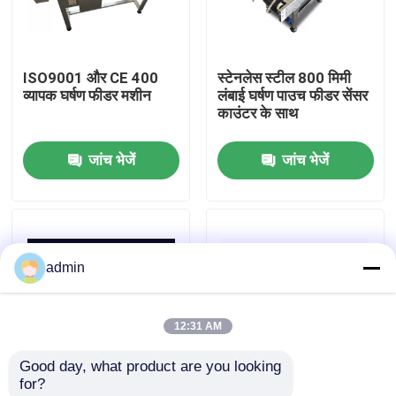
हमारे बारे में
ISO9001 और CE 400
स्टेनलेस स्टील 800 मिमी
व्यापक घर्षण फीडर मशीन
लंबाई घर्षण पाउच फीडर सेंसर
कारखाने का दौरा
काउंटर के साथ
जांच भेजें
जांच भेजें
गुणवत्ता नियंत्रण
हमसे संपर्क करें
admin
समाचार
12:31 AM
मामले
Good day, what product are you looking 
for?
बोली मांगें
रिवर्सिंग व्हील TIJ लेजर
खाद्य लाइन अर्ध स्वचालित