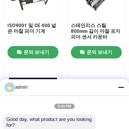
우리 에 관한 것
ISO9001 및 CE 400 넓
스테인리스 스틸
은 마찰 피더 기계
800mm 길이 마찰 포지
공장 투어
피더 센서 카운터
문의 보내기
문의 보내기
품질 관리
저희와 연락
admin
뉴스
8:42 PM
사건
Good day, what product are you looking 
for?
인용 을 요청 하십시오
리버싱 휠 TIJ 레이저
식품 라인 반 자동 마찰