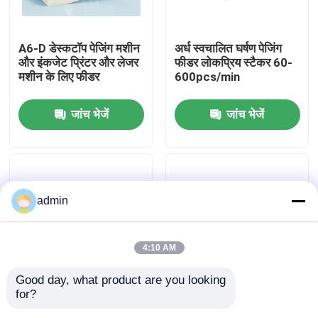
हमारे बारे में
A6-D डेस्कटॉप पेजिंग मशीन
अर्ध स्वचालित घर्षण पेजिंग
और इंकजेट प्रिंटर और लेजर
फीडर लोकप्रिय स्टैकर 60-
मशीन के लिए फीडर
600pcs/min
कारखाने का दौरा
जांच भेजें
जांच भेजें
गुणवत्ता नियंत्रण
हमसे संपर्क करें
admin
समाचार
4:10 AM
मामले
Good day, what product are you looking 
for?
रिवर्स व्हील प्रकार वैरिएबल
फैन एडसॉर्प्शन ऑटोमैटिक
बोली मांगें
फ्रीक्वेंसी पेजिंग मेडिकल
फ्रिक्शन पेजिंग मशीन