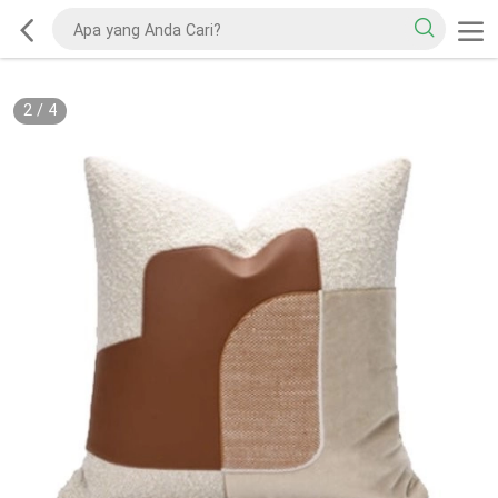
2
/
4