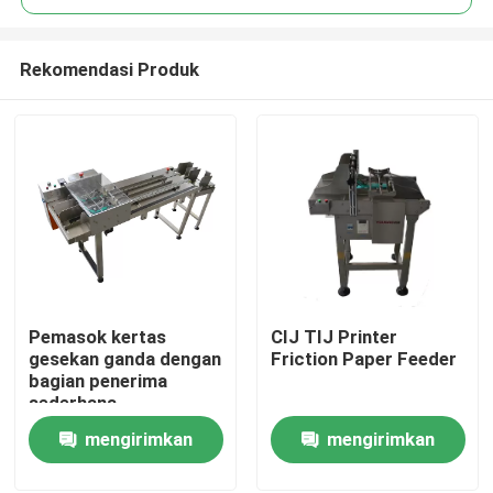
Rekomendasi Produk
Pemasok kertas
CIJ TIJ Printer
Rumah
gesekan ganda dengan
Friction Paper Feeder
bagian penerima
sederhana
Produk
mengirimkan
mengirimkan
permintaan
permintaan
Video