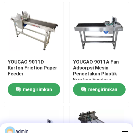
Tentang Kami
Tur Pabrik
Kontrol Kualitas
YOUGAO 9011D
YOUGAO 9011A Fan
Karton Friction Paper
Adsorpsi Mesin
Hubungi Kami
Feeder
Pencetakan Plastik
Friction Feeders
mengirimkan
mengirimkan
Berita
permintaan
permintaan
Kasus-kasus
Minta Kutipan
admin