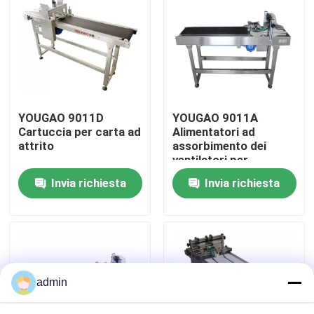
Su di noi
Visita alla fabbrica
YOUGAO 9011D
YOUGAO 9011A
Controllo della qualità
Cartuccia per carta ad
Alimentatori ad
attrito
assorbimento dei
ventilatori per
Contattaci
macchine di stampa in
Invia richiesta
Invia richiesta
plastica a attrito
Notizie
Casi
admin
Chiedi un preventivo