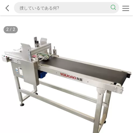
2
/
2