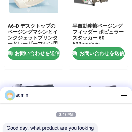
わたしたち に つい て
A6-D デスクトップの
半自動摩擦ページング
ページングマシンとイ
フィッダー ポピュラー
工場 ツアー
ンクジェットプリンタ
スタッカー 60-
ーとレーザーマシン用
600pcs/min
のフィッダー
お問い合わせを送信
お問い合わせを送信
品質管理
連絡 ください
ニュース
admin
事件
2:47 PM
Good day, what product are you looking 
引金 を 求め て ください
リバースホイールタイ
ファン吸附自動摩擦ペ