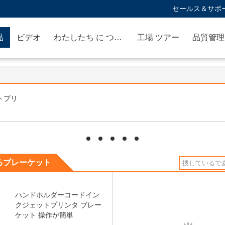
セールス＆サポー
品
ビデオ
わたしたち に つい て
工場 ツアー
品質管理
トプリ
hd
hd
hd
hd
hd
るブレーケット
ハンドホルダーコードイン
クジェットプリンタ ブレー
ケット 操作が簡単