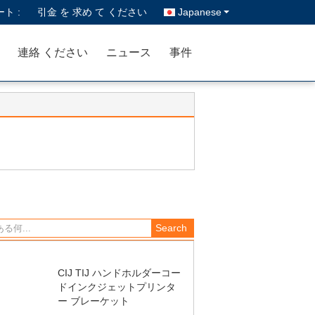
ト :
引金 を 求め て ください
Japanese
連絡 ください
ニュース
事件
CIJ TIJ ハンドホルダーコー
ドインクジェットプリンタ
ー ブレーケット