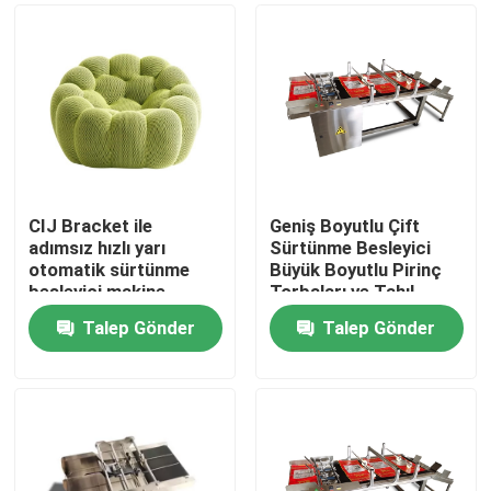
CIJ Bracket ile
Geniş Boyutlu Çift
adımsız hızlı yarı
Sürtünme Besleyici
otomatik sürtünme
Büyük Boyutlu Pirinç
besleyici makine
Torbaları ve Tahıl
Torbaları için
Talep Gönder
Talep Gönder
Evde
Ürün
Videolar