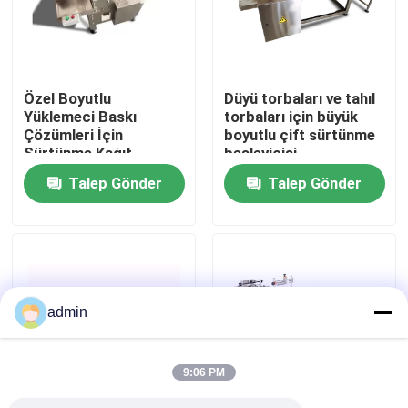
Bizim Hakkımızda
Özel Boyutlu
Düyü torbaları ve tahıl
Fabrika turu
Yüklemeci Baskı
torbaları için büyük
Çözümleri İçin
boyutlu çift sürtünme
Sürtünme Kağıt
besleyicisi
Kalite Kontrolü
Besleyicisi
Talep Gönder
Talep Gönder
Bizimle İletişim
Haberler
admin
Davalar
9:06 PM
Teklif Et