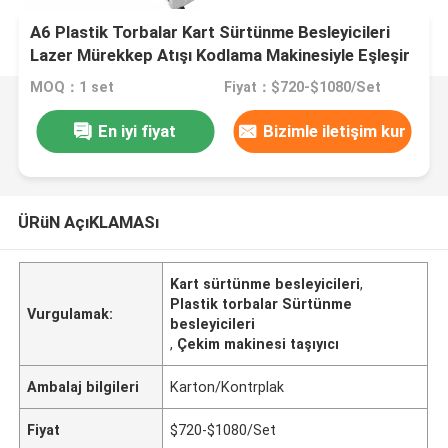
A6 Plastik Torbalar Kart Sürtünme Besleyicileri
Lazer Mürekkep Atışı Kodlama Makinesiyle Eşleşir
MOQ：1 set
Fiyat：$720-$1080/Set
En iyi fiyat
Bizimle iletişim kur
ÜRüN AçıKLAMASı
Kart sürtünme besleyicileri
,
Plastik torbalar Sürtünme
Vurgulamak:
besleyicileri
,
Çekim makinesi taşıyıcı
Ambalaj bilgileri
Karton/Kontrplak
Fiyat
$720-$1080/Set