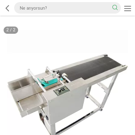
2
/
2