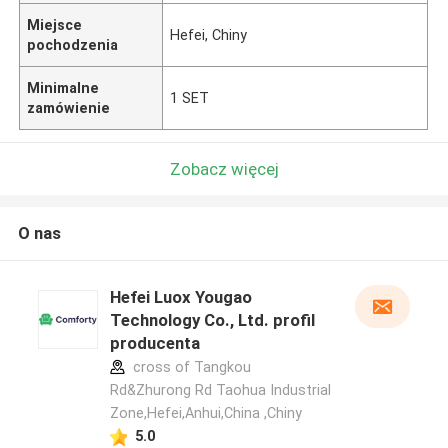
Miejsce
Hefei, Chiny
pochodzenia
Minimalne
1 SET
zamówienie
Zobacz więcej
O nas
Hefei Luox Yougao
Technology Co., Ltd. profil
producenta
cross of Tangkou
Rd&Zhurong Rd Taohua Industrial
Zone,Hefei,Anhui,China ,Chiny
5.0