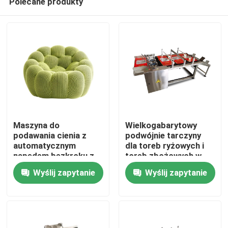
Polecane produkty
Maszyna do
Wielkogabarytowy
podawania cienia z
podwójnie tarczyny
automatycznym
dla toreb ryżowych i
napędem bezkroku z
toreb zbożowych w
Do domu
uchwytem CIJ
dużych rozmiarach
Wyślij zapytanie
Wyślij zapytanie
Produkty
Filmy