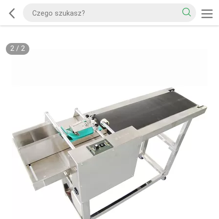
2
/
2