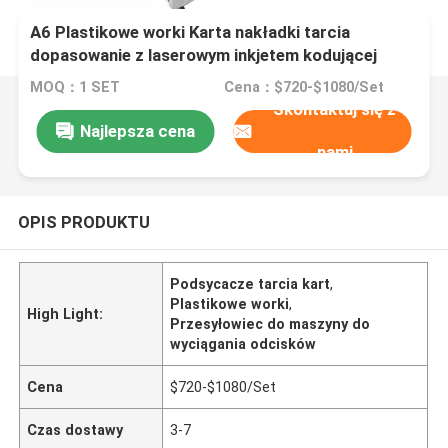
A6 Plastikowe worki Karta nakładki tarcia
dopasowanie z laserowym inkjetem kodującej
maszyny
MOQ：1 SET
Cena：$720-$1080/Set
Skontaktuj się z
Najlepsza cena
nami
OPIS PRODUKTU
Podsycacze tarcia kart
,
Plastikowe worki
,
High Light:
Przesyłowiec do maszyny do
wyciągania odcisków
Cena
$720-$1080/Set
Czas dostawy
3-7