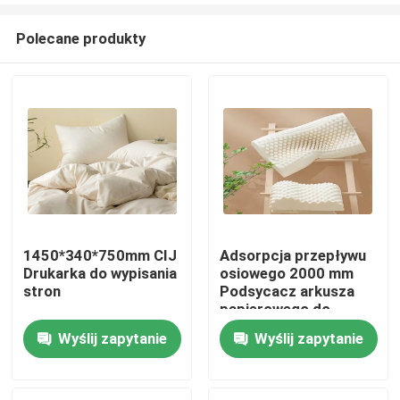
Polecane produkty
1450*340*750mm CIJ
Adsorpcja przepływu
Drukarka do wypisania
osiowego 2000 mm
Do domu
stron
Podsycacz arkusza
papierowego do
plastikowych toreb
Wyślij zapytanie
Wyślij zapytanie
Produkty
Filmy