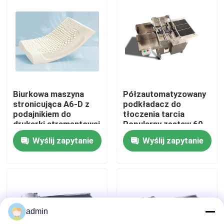
O nas
Wycieczka po fabryce
Kontrola jakości
Biurkowa maszyna
Półzautomatyzowany
stronicująca A6-D z
podkładacz do
podajnikiem do
tłoczenia tarcia
Skontaktuj się z nami
drukarki atramentowej
Popularny zestaw 60-
i laserowej
600 sztuk/min
Wyślij zapytanie
Wyślij zapytanie
Nowości
Sprawy
admin
Poproś o wycenę