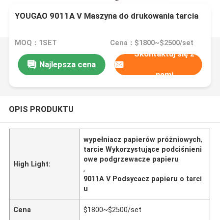
YOUGAO 9011A V Maszyna do drukowania tarcia
MOQ：1SET
Cena：$1800~$2500/set
Skontaktuj się z
Najlepsza cena
nami
OPIS PRODUKTU
wypełniacz papierów próżniowych
,
tarcie Wykorzystujące podciśnieni
owe podgrzewacze papieru
High Light:
,
9011A V Podsycacz papieru o tarci
u
Cena
$1800~$2500/set