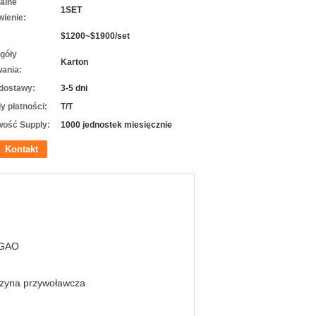
alne
1SET
ienie:
$1200~$1900/set
góły
Karton
ania:
dostawy:
3-5 dni
y płatności:
T/T
wość Supply:
1000 jednostek miesięcznie
Kontakt
GAO
zyna przywoławcza