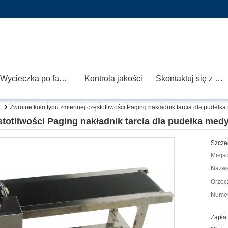
Wycieczka po fabryce
Kontrola jakości
Skontaktuj się z nami
a
Zwrotne koło typu zmiennej częstotliwości Paging nakładnik tarcia dla pudeł
stotliwości Paging nakładnik tarcia dla pudełka me
Szcze
Miejs
Nazwa
Orzec
Numer
Zapłat