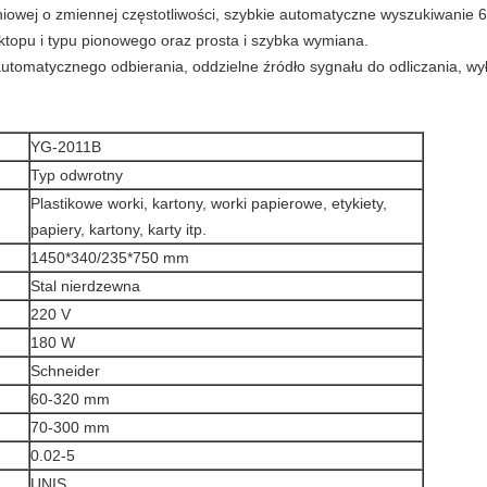
niowej o zmiennej częstotliwości, szybkie automatyczne wyszukiwanie 
topu i typu pionowego oraz prosta i szybka wymiana.
automatycznego odbierania, oddzielne źródło sygnału do odliczania, w
YG-2011B
Typ odwrotny
Plastikowe worki, kartony, worki papierowe, etykiety,
papiery, kartony, karty itp.
1450*340/235*750 mm
Stal nierdzewna
220 V
180 W
Schneider
60-320 mm
70-300 mm
0.02-5
UNIS