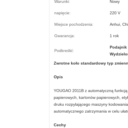
Warunki:
Nowy
napięcie:
220 V
Miejsce pochodzenia:
Anhui, Ch
Gwarancja:
1 rok
Podajnik
Podkreślić:
Wydzielo
Zwrotne koło standardowy typ zmienn
Opis
YOUGAO 2011B z automatyczną funkcją z
papierowych, kartonów papierowych, etykie
druku rozpylającego maszyny kodowania i 
automatycznego zatrzymania w celu ułat
Cechy