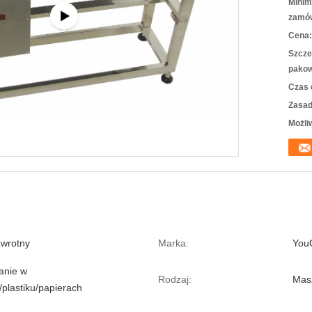
Minim
zamów
Cena:
Szcze
pakow
Czas 
Zasad
Możli
zwrotny
Marka:
You
anie w
Rodzaj:
Mas
/plastiku/papierach