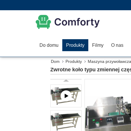
Do domu
Produkty
Filmy
O nas
Dom
Produkty
Maszyna przywoławcz
Zwrotne koło typu zmiennej czę