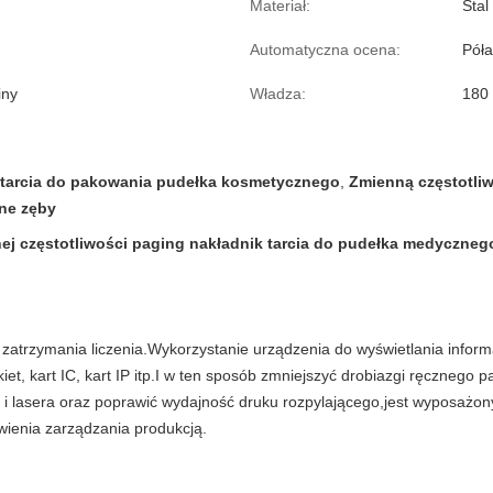
Materiał:
Stal
Automatyczna ocena:
Pół
iny
Władza:
180
 tarcia do pakowania pudełka kosmetycznego
,
Zmienną częstotliw
ne zęby
ej częstotliwości paging nakładnik tarcia do pudełka medyczne
atrzymania liczenia.
Wykorzystanie urządzenia do wyświetlania informa
t, kart IC, kart IP itp.I w ten sposób zmniejszyć drobiazgi ręcznego pa
lasera oraz poprawić wydajność druku rozpylającego,jest wyposażony w 
wienia zarządzania produkcją.