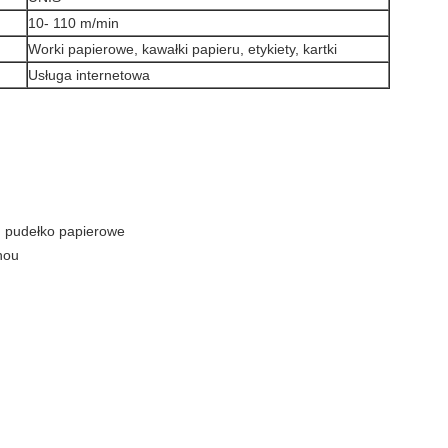
10- 110 m/min
Worki papierowe, kawałki papieru, etykiety, kartki
Usługa internetowa
, pudełko papierowe
hou