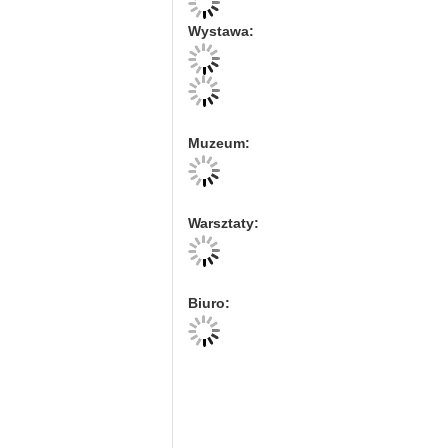
Wystawa:
Muzeum:
Warsztaty:
Biuro: