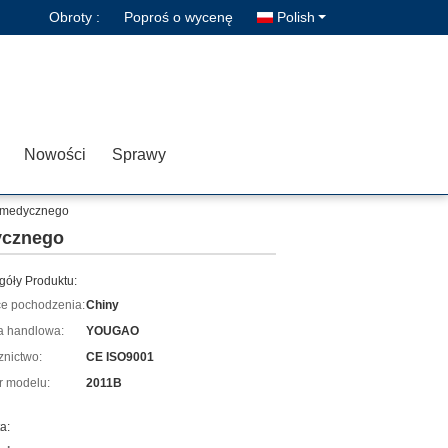
Obroty :
Poproś o wycenę
Polish
Nowości
Sprawy
ka medycznego
dycznego
góły Produktu:
ce pochodzenia:
Chiny
 handlowa:
YOUGAO
znictwo:
CE ISO9001
 modelu:
2011B
a: