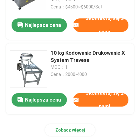
Cena：$4500~$6000/Set
Wykorzystanie urządzeń do odżywiania
Skontaktuj się z
Najlepsza cena
nami
Maszyna do karmienia tarciem
10 kg Kodowanie Drukowanie X
Podsycacz papieru o tarciu
System Travese
MOQ：1
Cena：2000-4000
Maszyna przywoławcza
Skontaktuj się z
Przenośnik drukarki atramentowej
Najlepsza cena
nami
Przenośnik kodujący jajka
Zobacz więcej
Wyróbki do przewozu