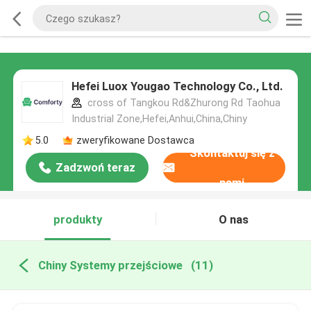
Hefei Luox Yougao Technology Co., Ltd.
cross of Tangkou Rd&Zhurong Rd Taohua
Industrial Zone,Hefei,Anhui,China,Chiny
5.0
zweryfikowane Dostawca
Skontaktuj się z
Zadzwoń teraz
nami
produkty
O nas
Chiny Systemy przejściowe
(11)