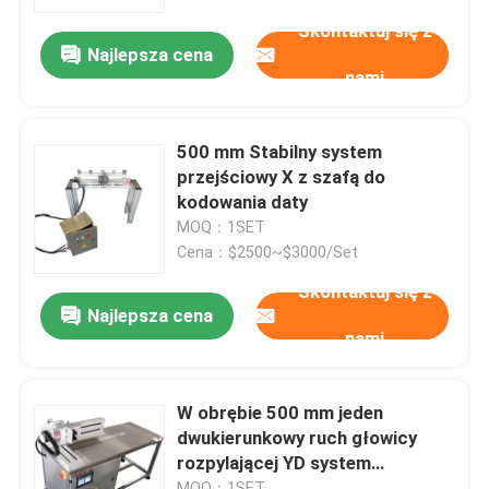
Skontaktuj się z
Najlepsza cena
O nas
nami
Wycieczka po fabryce
500 mm Stabilny system
przejściowy X z szafą do
Kontrola jakości
kodowania daty
MOQ：1SET
Cena：$2500~$3000/Set
Skontaktuj się z nami
Skontaktuj się z
Najlepsza cena
nami
Nowości
Sprawy
W obrębie 500 mm jeden
dwukierunkowy ruch głowicy
rozpylającej YD system
Poproś o wycenę
przejściowy
MOQ：1SET