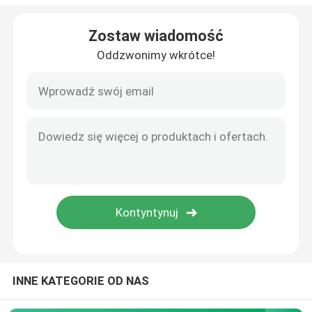
Drukowanie Aplikacja systemów oznakowania
Zostaw wiadomość
Oddzwonimy wkrótce!
Tabela przesuwna do kodowania
Systemy przejściowe
przewijarka
Systemy kodowania atramentowego
Maszyna do karmienia kartonami
INNE KATEGORIE OD NAS
Rotacyjna maszyna do kodowania