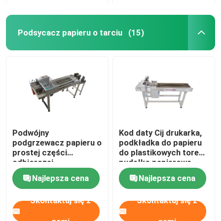
Podsycacz papieru o tarciu
(15)
Podwójny
Kod daty Cij drukarka,
podgrzewacz papieru o
podkładka do papieru
prostej części
do plastikowych toreb,
odbiorczej
pudełko papierowe
Najlepsza cena
Najlepsza cena
Skontaktuj się z
Skontaktuj się z