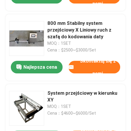
nami
800 mm Stabilny system
przejściowy X Liniowy ruch z
szafą do kodowania daty
MOQ：1SET
Cena：$2500~$3000/Set
Skontaktuj się z
Najlepsza cena
nami
System przejściowy w kierunku
XY
MOQ：1SET
Cena：$4600~$6000/Set
Skontaktuj się z