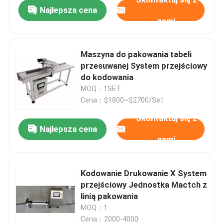
Najlepsza cena
nami
Maszyna do pakowania tabeli
przesuwanej System przejściowy
do kodowania
MOQ：1SET
Cena：$1800~$2700/Set
Skontaktuj się z
Najlepsza cena
nami
Do domu
Kodowanie Drukowanie X System
przejściowy Jednostka Mactch z
Produkty
linią pakowania
MOQ：1
Filmy
Cena：2000-4000