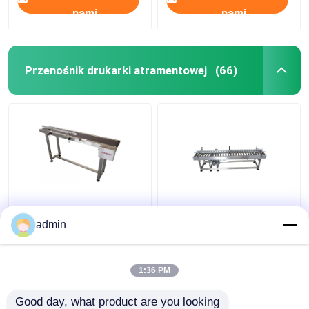
nami
nami
Przenośnik drukarki atramentowej
(66)
drukarka atramentowa,
drukarka atramentowa,
przenośnik kodowania
przenośnik kodowania
admin
1:36 PM
Najlepsza cena
Najlepsza cena
Good day, what product are you looking 
Skontaktuj się z
Skontaktuj się z