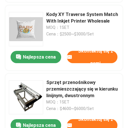
Kody XY Traverse System Match
With Inkjet Printer Wholesale
MOQ：1SET
Cena：$2500~$3000/Set
Skontaktuj się z
Najlepsza cena
nami
Sprzęt przenośnikowy
przemieszczający się w kierunku
linijnym, dwustronnym
MOQ：1SET
Cena：$4600~$6000/Set
Skontaktuj się z
Najlepsza cena