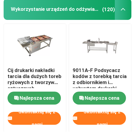
Wykorzystanie urządzeń do odżywiania
(120)
Kodowanie uchwytu drukarki atramentowej
System śledzenia i śledzenia
System kontroli wizualnej
Cij drukarki nakładki
9011A-F Podsycacz
Automatyczna maszyna do numeracji
tarcia dla dużych toreb
kodów z torebką tarcia
ryżowych z tworzyw
z odbiornikiem i
sztucznych
uchwytem drukarki
Najlepsza cena
Najlepsza cena
Skontaktuj się z
Skontaktuj się z
nami
nami