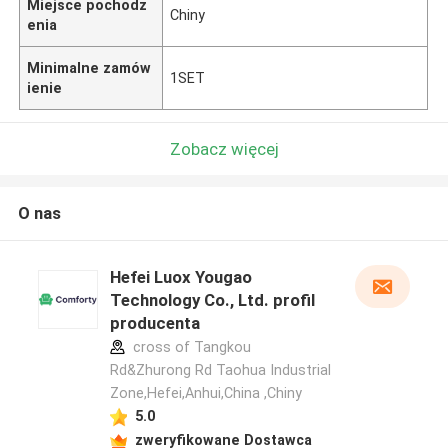
Miejsce pochodz
Chiny
enia
Minimalne zamów
1SET
ienie
Zobacz więcej
O nas
Hefei Luox Yougao
Technology Co., Ltd. profil
producenta
cross of Tangkou
Rd&Zhurong Rd Taohua Industrial
Zone,Hefei,Anhui,China ,Chiny
5.0
zweryfikowane Dostawca