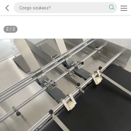
2
/
2