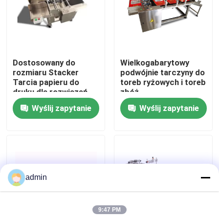
O nas
Wycieczka po fabryce
Dostosowany do
Wielkogabarytowy
rozmiaru Stacker
podwójnie tarczyny do
Tarcia papieru do
toreb ryżowych i toreb
Kontrola jakości
druku dla rozwiązań
zbóż
druku
Wyślij zapytanie
Wyślij zapytanie
Skontaktuj się z nami
Nowości
admin
Sprawy
9:47 PM
Poproś o wycenę