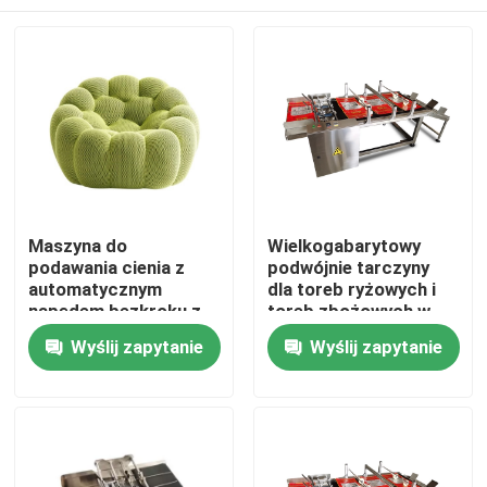
Maszyna do
Wielkogabarytowy
podawania cienia z
podwójnie tarczyny
automatycznym
dla toreb ryżowych i
napędem bezkroku z
toreb zbożowych w
uchwytem CIJ
dużych rozmiarach
Do domu
Wyślij zapytanie
Wyślij zapytanie
Produkty
Filmy