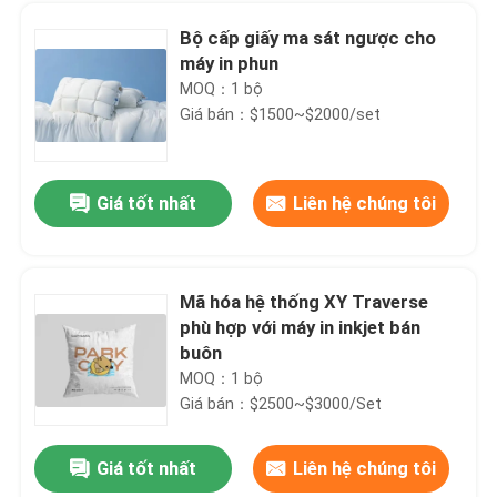
Bộ cấp giấy ma sát ngược cho
máy in phun
MOQ：1 bộ
Giá bán：$1500~$2000/set
Giá tốt nhất
Liên hệ chúng tôi
Mã hóa hệ thống XY Traverse
phù hợp với máy in inkjet bán
Nhà
buôn
MOQ：1 bộ
Giá bán：$2500~$3000/Set
Sản phẩm
Giá tốt nhất
Liên hệ chúng tôi
YOUGAO Paging Stacker Feeder Machine Cho Máy in Inkjet Laser
Video