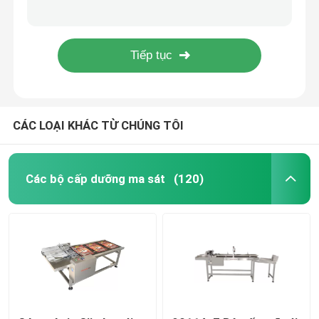
YOUGAO 180W Rotray Coding Machine On Round Product Circumference Mặt cuối cùng
mã ngày Inkjet Printer Bracket
Các bộ cấp dưỡng ma sát
YOUGAO 9021A Tự động đánh số giấy phù hợp với TTO Paging Machine
Dược phẩm điện tử kỹ thuật hóa học 60W Inkjet conveyor
Máy cấp độ ma sát
CÁC LOẠI KHÁC TỪ CHÚNG TÔI
Bộ cấp giấy ma sát
Máy phân trang
Các bộ cấp dưỡng ma sát
(120)
Máy vận chuyển máy in inkjet
Máy vận chuyển mã hóa trứng
Máy vận chuyển mã hóa đáy