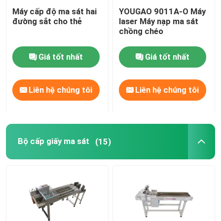
Máy cấp độ ma sát hai
YOUGAO 9011A-O Máy
Mã hóa Inkjet Printer Bracket
đường sắt cho thẻ
laser Máy nạp ma sát
chồng chéo
Hệ thống theo dõi và theo dõi
Giá tốt nhất
Giá tốt nhất
Hệ thống kiểm tra trực quan
Liên hệ chúng tôi
Liên hệ chúng tôi
Máy đánh số tự động
Bộ cấp giấy ma sát
(15)