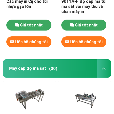
Các máy in Cij cho túi
9011A-F Bộ cấp mã túi
nhựa gạo lớn
ma sát với máy thu và
chân máy in
In áp dụng hệ thống ghi nhãn
Giá tốt nhất
Giá tốt nhất
Bảng trượt để mã hóa
Liên hệ chúng tôi
Liên hệ chúng tôi
Hệ thống xuyên
tua máy
Máy cấp độ ma sát
(30)
Hệ thống mã hóa phun mực
Máy cấp bơm
Máy mã hóa xoay