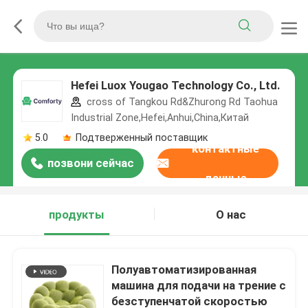
Hefei Luox Yougao Technology Co., Ltd.
cross of Tangkou Rd&Zhurong Rd Taohua
Industrial Zone,Hefei,Anhui,China,Китай
5.0
Подтверженный поставщик
контактные
позвони сейчас
данные
продукты
О нас
Полуавтоматизированная
машина для подачи на трение с
безступенчатой скоростью