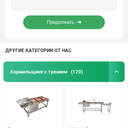
Маска Фрикционный кормильщик широко используется
750 мм Аксиальный поток адсорбции Автоматическое трение питательная машина с приемником
Кормильщики с трением
YG-5005A Фидеры трения для машины для разделения карт для печати нумерации
YOUGAO 9011A-V коды партий трения
Машина для питания с трением
ДРУГИЕ КАТЕГОРИИ ОТ НАС
Питатель для бумаги с трением
Устройство для поисковой системы
Кормильщики с трением
(120)
Конвейер для струйного принтера
Конвейер для кодирования яиц
Конвейер нижнего кодирования