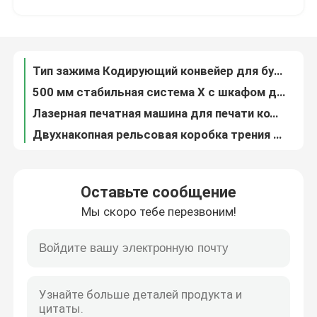
Двойные нагреватели для корпуса картонного картона с счетчиком совпадения с принтером
Переключательная частота струйной принтерной конвейерной ленты для кодирования
О нас
B6 плюс 1500 мм переменной частоты кодирующий конвейер с PVC ремнем
Тип зажима Кодирующий конвейер для бутылок Консервы Картонные этикетки
Экскурсия по заводу
500 мм стабильная система X с шкафом для кодирования даты
Лазерная печатная машина для печати кода для бумаги
Контроль качества
Двухнакопная рельсовая коробка трения с простыми приемными частями оптом
800 мм длины трения тип пейджинг машины с простым приемником
Свяжитесь с нами
Тип зажимания Регулируемый струйный принтер нижний кодирующий конвейер
Оставьте сообщение
IS09001 Нержавеющий CIJ кодирующий струйный принтер для удобной печати
Мы скоро тебе перезвоним!
Сдвижная таблица для кодирования с регулируемой системой пересечения скобков
Новости
Конвейер электронного регулирования скорости для кодирования
YOUGAO 9011A Соответствие переменной частоты с TIJ CIJ Принтеры
Случаи
Дата кода печать быстрые карты трения кормильщик совпадает с принтером оптом
180 Вт трение пластиковый картон печатный бумажный лист кормильца с приемником
Запросите цитату