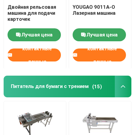
Двойная рельсовая
YOUGAO 9011A-O
Кодирование струйного принтера
машина для подачи
Лазерная машина
карточек
Система слежения и отслеживания
Лучшая цена
Лучшая цена
контактные
контактные
Система визуального контроля
данные
данные
Автоматическая нумерация
Питатель для бумаги с трением
(15)