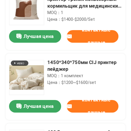
кормильщик для медицинских
коробок
MOQ：1
Цена：$1400-$2000/Set
контактные
Лучшая цена
данные
1450*340*750мм CIJ принтер
пейджер
MOQ：1 комплект
Цена：$1200~$1600/set
контактные
Лучшая цена
данные