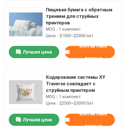
Пищевая бумага с обратным
трением для струйных
принтеров
MOQ：1 комплект
Цена：$1500~$2000/set
контактные
Лучшая цена
данные
Кодирование системы XY
Traverse совпадает с
Домой
струйным принтером
MOQ：1 комплект
Цена：$2500~$3000/Set
Продукты
контактные
Лучшая цена
180 Вт двойной трения картонный кормильщик с простым приемником
Видеозаписи
данные