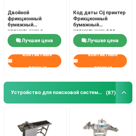
Двойной
Код даты Cij принтер
фрикционный
Фрикционный
бумажный
бумажный
кормильщик с
кормильщик для
простой
пластиковых пакетов
Лучшая цена
Лучшая цена
принимающей частью
контактные
контактные
данные
данные
Устройство для поисковой системы
(87)