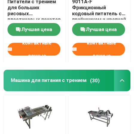
Питатели с трением
9011A-F
для больших
Фрикционный
рисовых
кодовый питатель с
Напечатать Системы маркировки
пластиковых пакетов
приёмником и крепкой
принтера
Лучшая цена
Лучшая цена
Сдвижная таблица для кодирования
контактные
контактные
Проходные системы
данные
данные
перемоточная машина
Машина для питания с трением
(30)
Системы чернильного кодирования
Картонная кормовая машина
Ротационная кодирующая машина