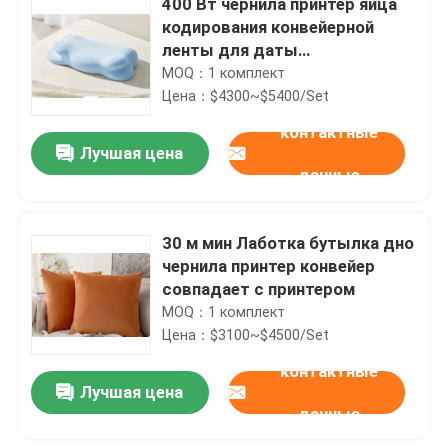
400 Вт чернила принтер яйца
кодирования конвейерной
ленты для даты
напечатанного яйца
MOQ：1 комплект
Цена：$4300~$5400/Set
контактные
Лучшая цена
данные
30 м мин Лаботка бутылка дно
чернила принтер конвейер
совпадает с принтером
MOQ：1 комплект
Цена：$3100~$4500/Set
контактные
Лучшая цена
данные