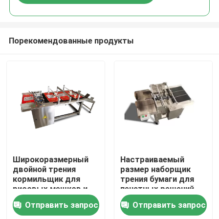
Порекомендованные продукты
Домой
Широкоразмерный
Настраиваемый
двойной трения
размер наборщик
кормильщик для
трения бумаги для
Продукты
рисовых мешков и
печатных решений
зерновых мешков в
Отправить запрос
Отправить запрос
больших размерах
Видеозаписи