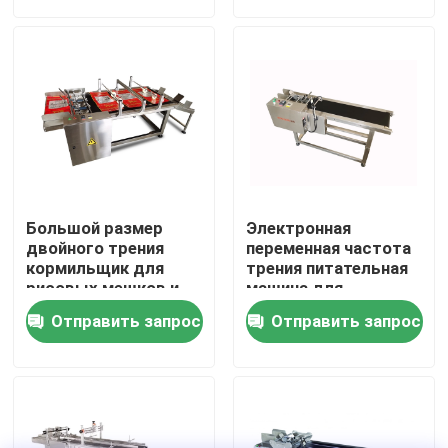
О нас
Экскурсия по заводу
Контроль качества
Большой размер
Электронная
Свяжитесь с нами
двойного трения
переменная частота
кормильщик для
трения питательная
рисовых мешков и
машина для
зерновых мешков
кодирования
Новости
Отправить запрос
Отправить запрос
струйный принтер
Случаи
Запросите цитату