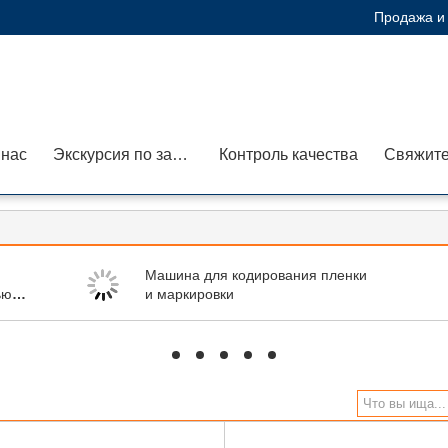
Продажа и 
 нас
Экскурсия по заводу
Контроль качества
Свяжите
Машина для кодирования пленки
ью
и маркировки
hd
hd
hd
hd
hd