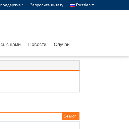
поддержка :
Запросите цитату
Russian
сь с нами
Новости
Случаи