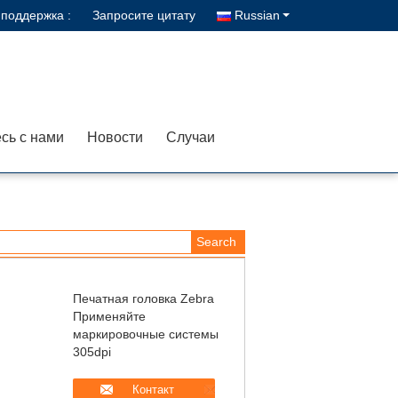
поддержка :
Запросите цитату
Russian
сь с нами
Новости
Случаи
Печатная головка Zebra
Применяйте
маркировочные системы
305dpi
Контакт