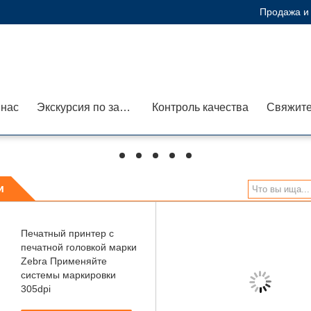
Продажа и 
 нас
Экскурсия по заводу
Контроль качества
Свяжите
hd
hd
hd
hd
hd
и
Печатный принтер с
печатной головкой марки
Zebra Применяйте
системы маркировки
305dpi