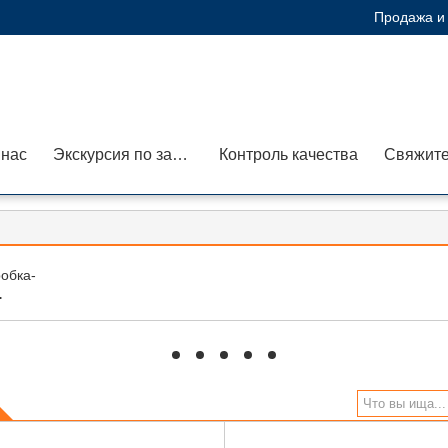
Продажа и 
 нас
Экскурсия по заводу
Контроль качества
Свяжите
обка-
hd
hd
hd
hd
hd