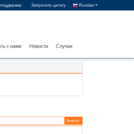
поддержка :
Запросите цитату
Russian
сь с нами
Новости
Случаи