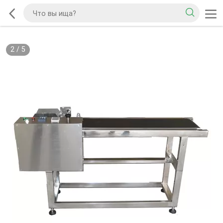
2
/
5