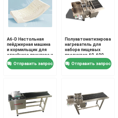
О нас
Экскурсия по заводу
A6-D Настольная
Полуавтоматизированн
пейджерная машина
нагреватель для
Контроль качества
и кормильщик для
набора пищевых
струйного принтера и
продуктов 60-600
лазерной машины
шт/мин
Отправить запрос
Отправить запрос
Свяжитесь с нами
Новости
Случаи
Запросите цитату