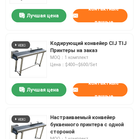
контактные
Лучшая цена
О нас
данные
Экскурсия по заводу
Кодирующий конвейер CIJ TIJ
Принтеры на заказ
Контроль качества
MOQ：1 комплект
Цена：$400~$600/Set
Свяжитесь с нами
контактные
Лучшая цена
данные
Новости
Случаи
Настраиваемый конвейер
буквенного принтера с одной
стороной
Запросите цитату
MOQ：1 комплект