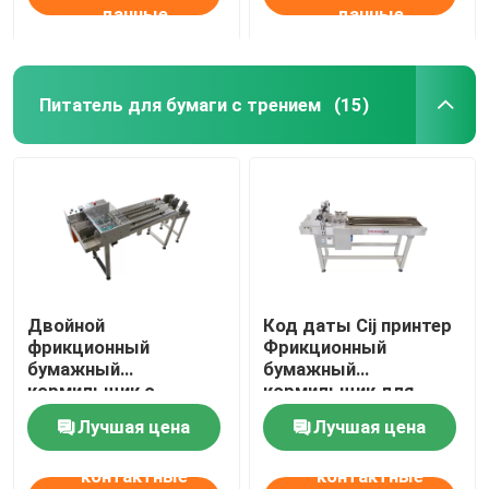
данные
данные
Питатель для бумаги с трением
(15)
Двойной
Код даты Cij принтер
фрикционный
Фрикционный
бумажный
бумажный
кормильщик с
кормильщик для
простой
пластиковых пакетов
Лучшая цена
Лучшая цена
принимающей частью
контактные
контактные