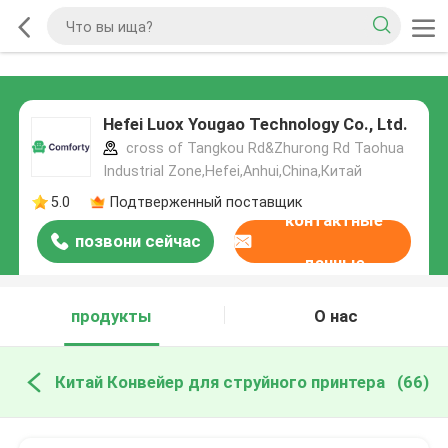
Hefei Luox Yougao Technology Co., Ltd.
cross of Tangkou Rd&Zhurong Rd Taohua
Industrial Zone,Hefei,Anhui,China,Китай
5.0
Подтверженный поставщик
контактные
позвони сейчас
данные
продукты
О нас
Китай Конвейер для струйного принтера
(66)