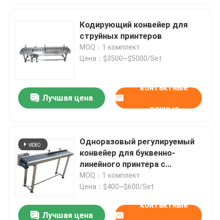
Кодирующий конвейер для
струйных принтеров
MOQ：1 комплект
Цена：$3500~$5000/Set
контактные
Лучшая цена
данные
Одноразовый регулируемый
конвейер для буквенно-
линейного принтера с
стабильной скоростью
MOQ：1 комплект
Цена：$400~$600/Set
контактные
Лучшая цена