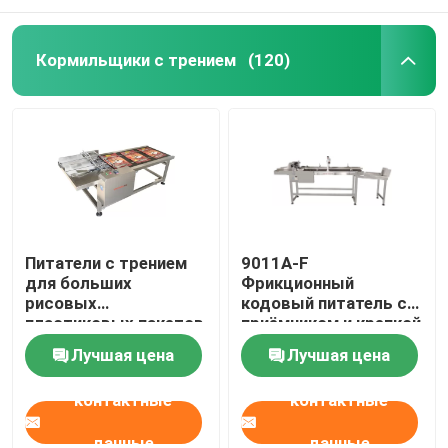
Кормильщики с трением
(120)
Питатели с трением
9011A-F
для больших
Фрикционный
рисовых
кодовый питатель с
пластиковых пакетов
приёмником и крепкой
принтера
Лучшая цена
Лучшая цена
контактные
контактные
данные
данные