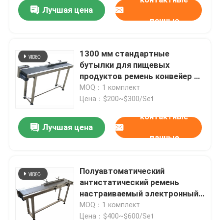
Лучшая цена
данные
1300 мм стандартные
бутылки для пищевых
продуктов ремень конвейер 25
м/мин
MOQ：1 комплект
Цена：$200~$300/Set
контактные
Лучшая цена
данные
Домой
Полуавтоматический
антистатический ремень
Продукты
настраиваемый электронный
струйный принтер конвейер
MOQ：1 комплект
Видеозаписи
Цена：$400~$600/Set