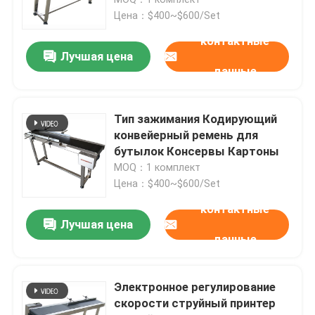
Цена：$400~$600/Set
Кормильщики с трением
контактные
Лучшая цена
данные
Машина для питания с трением
Тип зажимания Кодирующий
Питатель для бумаги с трением
конвейерный ремень для
бутылок Консервы Картоны
MOQ：1 комплект
Устройство для поисковой системы
Цена：$400~$600/Set
контактные
Конвейер для струйного принтера
Лучшая цена
данные
Конвейер для кодирования яиц
Электронное регулирование
скорости струйный принтер
Конвейер нижнего кодирования