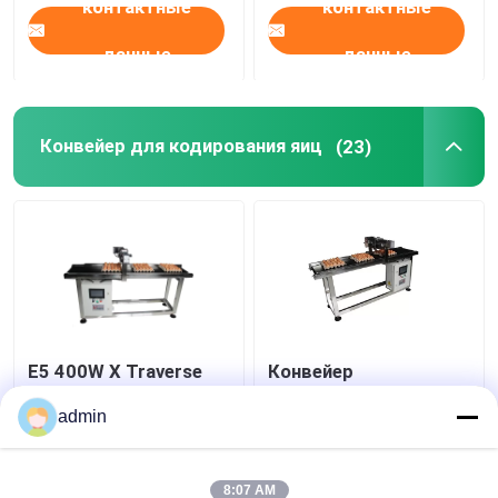
контактные
контактные
данные
данные
Конвейер для кодирования яиц
(23)
E5 400W X Traverse
Конвейер
System Egg Coding
чернильного принтера
Conveyor Machine для
мощностью 400 Вт
admin
кодирования даты
Лучшая цена
Лучшая цена
8:07 AM