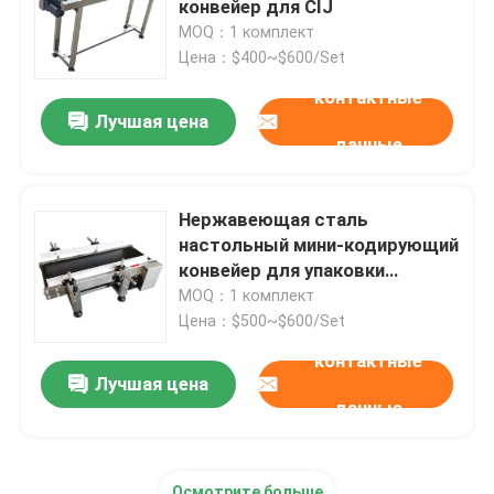
конвейер для CIJ
MOQ：1 комплект
Напечатать Системы маркировки
Цена：$400~$600/Set
контактные
Лучшая цена
Сдвижная таблица для кодирования
данные
Проходные системы
Нержавеющая сталь
настольный мини-кодирующий
перемоточная машина
конвейер для упаковки
напитков Промышленность
MOQ：1 комплект
Цена：$500~$600/Set
Системы чернильного кодирования
контактные
Лучшая цена
Картонная кормовая машина
данные
Ротационная кодирующая машина
Осмотрите больше