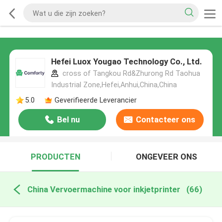
Hefei Luox Yougao Technology Co., Ltd.
cross of Tangkou Rd&Zhurong Rd Taohua
Industrial Zone,Hefei,Anhui,China,China
5.0
Geverifieerde Leverancier
Bel nu
Contacteer ons
PRODUCTEN
ONGEVEER ONS
China Vervoermachine voor inkjetprinter
(66)