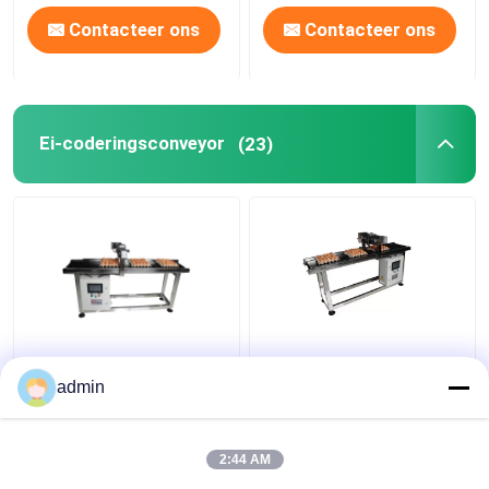
Contacteer ons
Contacteer ons
Ei-coderingsconveyor
(23)
E5 400W X Traverse-
400W inkjetprinter
systeem Ei-
vervoerband
admin
coderingsconveyor
voor datumcodering
2:44 AM
Beste prijs
Beste prijs