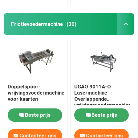
Frictievoedermachine
(30)
Doppelspoor-
UGAO 9011A-O
wrijvingsvoedermachine
Lasermachine
voor kaarten
Overlappende
wrijvingsvoedermachine
Beste prijs
Beste prijs
Contacteer ons
Contacteer ons