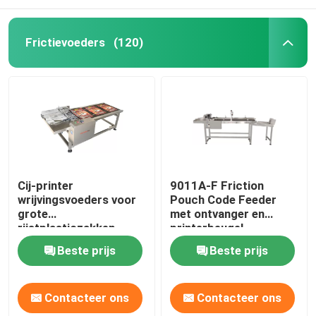
Frictievoeders
(120)
Cij-printer
9011A-F Friction
wrijvingsvoeders voor
Pouch Code Feeder
grote
met ontvanger en
rijstplasticzakken
printerbeugel
Beste prijs
Beste prijs
Contacteer ons
Contacteer ons