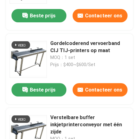
Beste prijs
Contacteer ons
Over ons
Fabriekstocht
Gordelcoderend vervoerband
CIJ TIJ-printers op maat
Kwaliteitscontrole
MOQ：1 set
Prijs：$400~$600/Set
Neem contact met ons op
Beste prijs
Contacteer ons
Nieuws
Gevallen
Verstelbare buffer
inkjetprinterconveyor met één
zijde
Vraag een offerte
MOQ：1 set