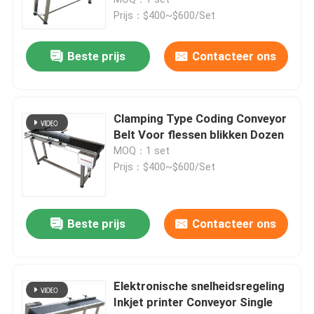
Prijs：$400~$600/Set
Frictievoeders
Beste prijs
Contacteer ons
Frictievoedermachine
Clamping Type Coding Conveyor
Frictiepapiervoeder
Belt Voor flessen blikken Dozen
MOQ：1 set
Prijs：$400~$600/Set
Paging machine
Vervoermachine voor inkjetprinter
Beste prijs
Contacteer ons
Ei-coderingsconveyor
Elektronische snelheidsregeling
Inkjet printer Conveyor Single
Bottom Coding Conveyor