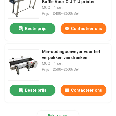
Baffle Voor CIJ TIJ printer
MOQ：1 set
Afdrukken van etiketteringssystemen
Prijs：$400~$600/Set
Beste prijs
Contacteer ons
Schuiftafel voor codering
Traverse-systemen
Min-codingconveyor voor het
verpakken van dranken
terugspoelen machine
MOQ：1 set
Prijs：$500~$600/Set
Inkjet codersystemen
Beste prijs
Contacteer ons
Kartonvoedermachine
Roterende codeermachine
Bekijk meer