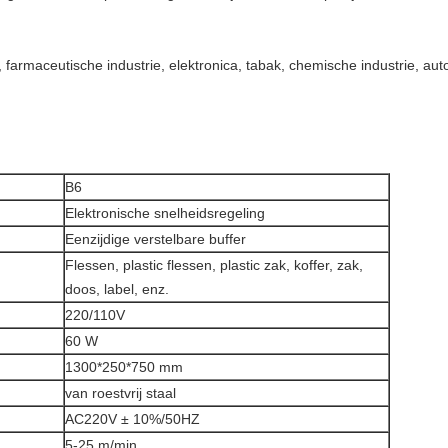
, farmaceutische industrie, elektronica, tabak, chemische industrie, 
B6
Elektronische snelheidsregeling
Eenzijdige verstelbare buffer
Flessen, plastic flessen, plastic zak, koffer, zak,
doos, label, enz.
220/110V
60 W
1300*250*750 mm
van roestvrij staal
AC220V ± 10%/50HZ
5-25 m/min