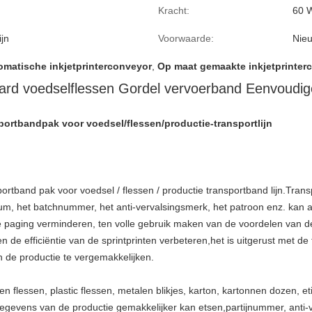
Kracht:
60 
ijn
Voorwaarde:
Nie
omatische inkjetprinterconveyor
,
Op maat gemaakte inkjetprinter
ard voedselflessen Gordel vervoerband Eenvoudi
ortbandpak voor voedsel/flessen/productie-transportlijn
rtband pak voor voedsel / flessen / productie transportband lijn.
Transp
m, het batchnummer, het anti-vervalsingsmerk, het patroon enz. kan a
 paging verminderen, ten volle gebruik maken van de voordelen van d
e efficiëntie van de sprintprinten verbeteren,het is uitgerust met de fu
 de productie te vergemakkelijken.
n flessen, plastic flessen, metalen blikjes, karton, kartonnen dozen, et
gevens van de productie gemakkelijker kan etsen,partijnummer, anti-v