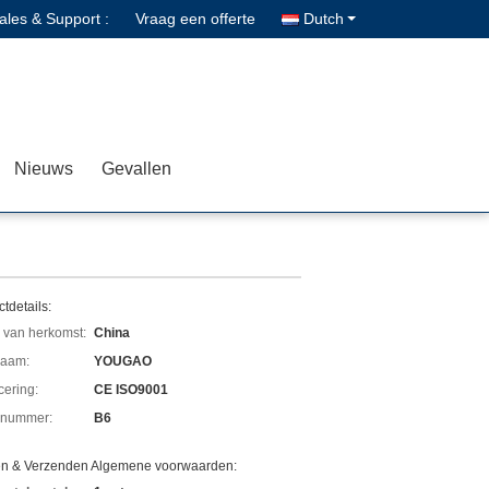
ales & Support :
Vraag een offerte
Dutch
Nieuws
Gevallen
tdetails:
 van herkomst:
China
aam:
YOUGAO
icering:
CE ISO9001
lnummer:
B6
en & Verzenden Algemene voorwaarden: