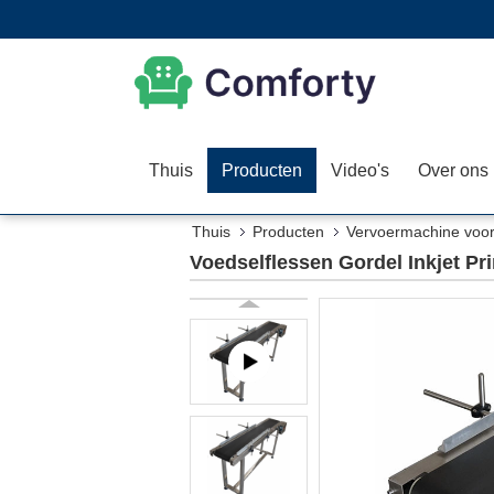
Thuis
Producten
Video's
Over ons
Thuis
Producten
Vervoermachine voor 
Voedselflessen Gordel Inkjet P