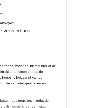
W
uw
conveyor
ge vervoerband
ortband, zodat de inkjetprinter of de
fdrukken of etsen.en dus de
e hogesnelheidsprint van de
nctie van intelligent tellen en
iketten, papieren, enz., zodat de
ervalsingsmerk, patroon, enz.