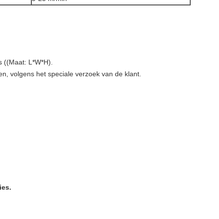
s ((Maat: L*W*H).
n, volgens het speciale verzoek van de klant.
ies.