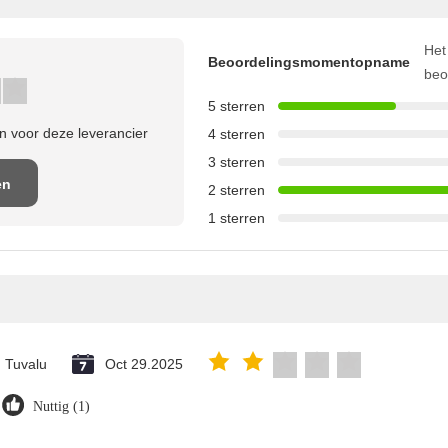
Het
Beoordelingsmomentopname
beo
5 sterren
 voor deze leverancier
4 sterren
3 sterren
en
2 sterren
1 sterren
e
Tuvalu
Oct 29.2025
Nuttig (1)