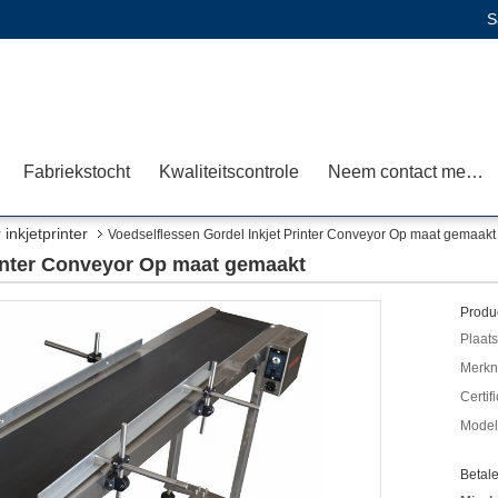
S
Fabriekstocht
Kwaliteitscontrole
Neem contact met ons op
inkjetprinter
Voedselflessen Gordel Inkjet Printer Conveyor Op maat gemaakt
rinter Conveyor Op maat gemaakt
Produc
Plaats
Merkn
Certif
Mode
Betal