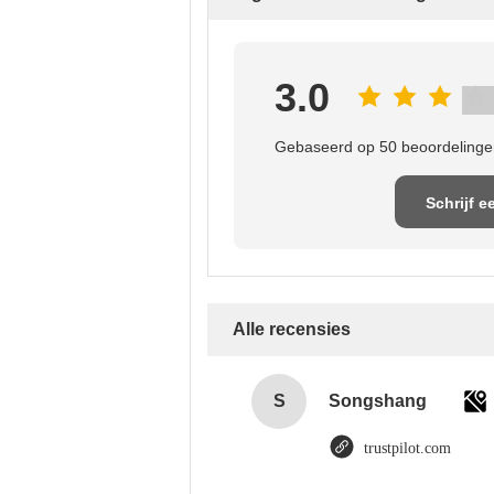
3.0
Gebaseerd op 50 beoordelingen
Schrijf e
recensi
Alle recensies
S
Songshang
trustpilot.com