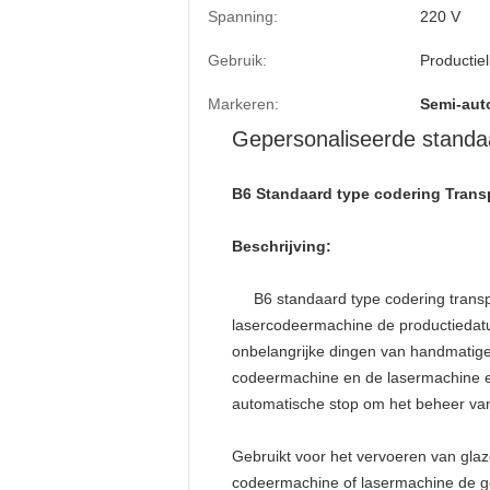
Spanning:
220 V
Gebruik:
Productiel
Markeren:
Semi-aut
Gepersonaliseerde standa
B6 Standaard type codering Transp
Beschrijving:
B6 standaard type codering transpo
lasercodeermachine de productiedatu
onbelangrijke dingen van handmatige
codeermachine en de lasermachine en d
automatische stop om het beheer van
Gebruikt voor het vervoeren van glaze
codeermachine of lasermachine de ge