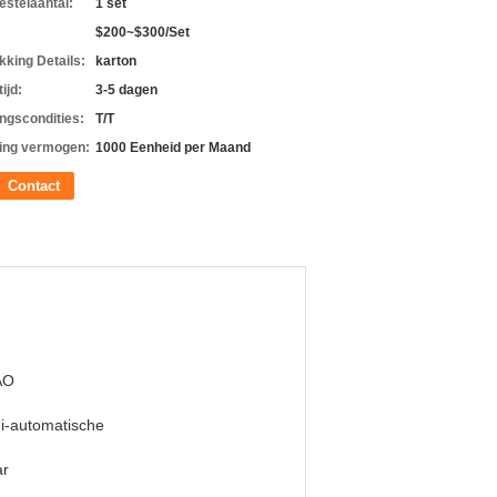
estelaantal:
1 set
$200~$300/Set
kking Details:
karton
ijd:
3-5 dagen
ingscondities:
T/T
ing vermogen:
1000 Eenheid per Maand
Contact
AO
i-automatische
ar