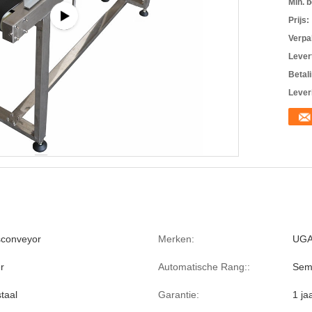
Min. b
Prijs:
Verpa
Levert
Betal
Lever
sconveyor
Merken:
UG
r
Automatische Rang::
Sem
staal
Garantie:
1 ja