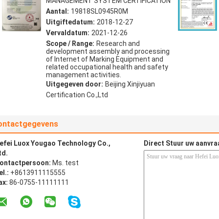
MANAGEMENT SYSTEM CERTIFICATION
Aantal:
19818SL0945R0M
Uitgiftedatum:
2018-12-27
Vervaldatum:
2021-12-26
Scope / Range:
Research and
development assembly and processing
of Internet of Marking Equipment and
related occupational health and safety
management activities.
Uitgegeven door:
Beijing Xinjiyuan
Certification Co.,Ltd
ontactgegevens
efei Luox Yougao Technology Co.,
Direct Stuur uw aanvra
td.
ontactpersoon:
Ms. test
el.:
+8613911115555
ax:
86-0755-11111111