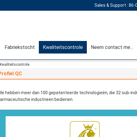
Sales & Support :
86-
Fabriekstocht
Kwaliteitscontrole
Neem contact met ons op
Kwaliteitscontrole
Profiel QC
We hebben meer dan 100 gepatenteerde technologieën, die 32 sub-indu
farmaceutische industrieën bedienen.