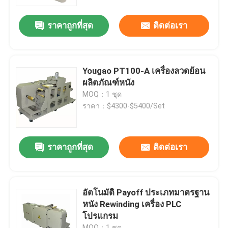
ราคาถูกที่สุด
ติดต่อเรา
เกี่ยวกับเรา
ทัวร์โรงงาน
Yougao PT100-A เครื่องลวดย้อน
ผลิตภัณฑ์หนัง
การควบคุมคุณภาพ
MOQ：1 ชุด
ราคา：$4300-$5400/Set
ติดต่อเรา
ราคาถูกที่สุด
ติดต่อเรา
ข่าว
กรณี
อัตโนมัติ Payoff ประเภทมาตรฐาน
หนัง Rewinding เครื่อง PLC
โปรแกรม
ขอคําอ้างอิง
MOQ：1 ชุด