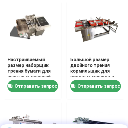
О нас
Экскурсия по заводу
Контроль качества
Настраиваемый
Большой размер
размер наборщик
двойного трения
Свяжитесь с нами
трения бумаги для
кормильщик для
печатных решений
рисовых мешков и
зерновых мешков
Отправить запрос
Отправить запрос
Новости
Случаи
Запросите цитату