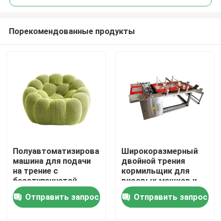
Порекомендованные продукты
Полуавтоматизированная
Широкоразмерный
Домой
машина для подачи
двойной трения
на трение с
кормильщик для
безступенчатой
рисовых мешков и
Продукты
скоростью
зерновых мешков в
Отправить запрос
Отправить запрос
больших размерах
Видеозаписи