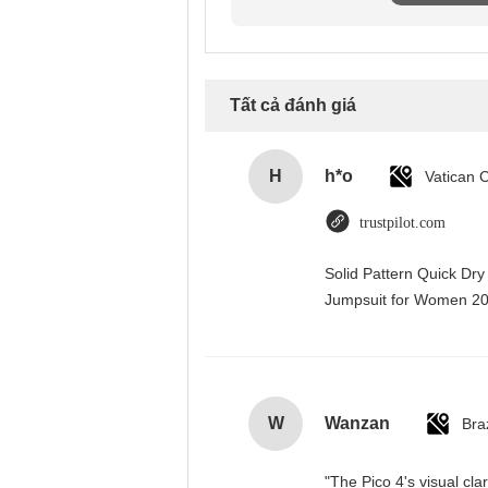
Tất cả đánh giá
H
h*o
trustpilot.com
Solid Pattern Quick Dr
Jumpsuit for Women 
W
Wanzan
Braz
"The Pico 4's visual cla