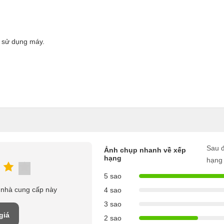
h sử dụng máy.
Sau đ
Ảnh chụp nhanh về xếp
hạng
hạng
5 sao
 nhà cung cấp này
4 sao
3 sao
giá
2 sao