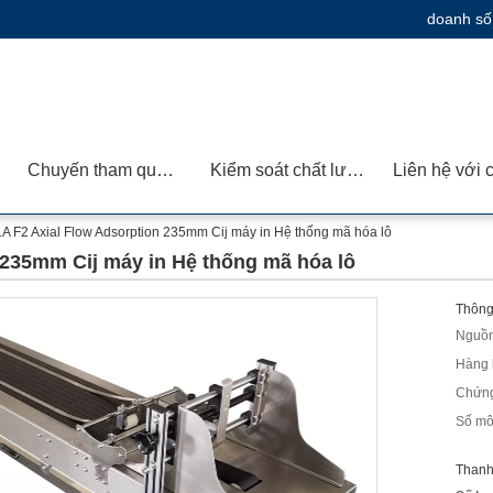
doanh số
Chuyến tham quan nhà máy
Kiểm soát chất lượng
A F2 Axial Flow Adsorption 235mm Cij máy in Hệ thống mã hóa lô
 235mm Cij máy in Hệ thống mã hóa lô
Thông 
Nguồn
Hàng 
Chứng
Số mô
Thanh