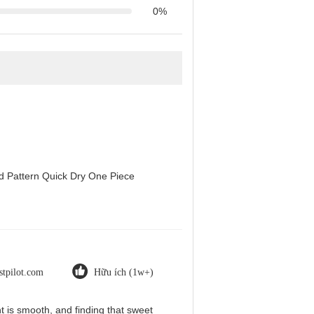
0%
d Pattern Quick Dry One Piece
stpilot.com
Hữu ích (1w+)
nt is smooth, and finding that sweet