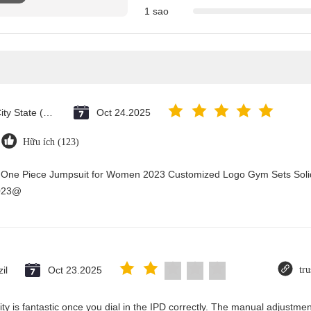
1 sao
Vatican City State (Holy See)
Oct 24.2025
Hữu ích (123)
y One Piece Jumpsuit for Women 2023 Customized Logo Gym Sets Soli
2023@
il
Oct 23.2025
tru
rity is fantastic once you dial in the IPD correctly. The manual adjustme