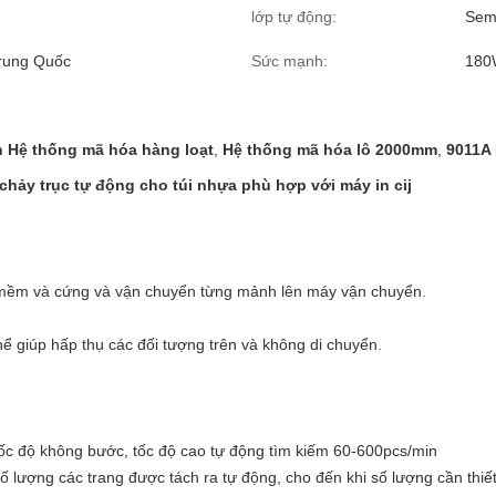
lớp tự động:
Sem
rung Quốc
Sức mạnh:
180
in Hệ thống mã hóa hàng loạt
,
Hệ thống mã hóa lô 2000mm
,
9011A 
ảy trục tự động cho túi nhựa phù hợp với máy in cij
i mềm và cứng và vận chuyển từng mảnh lên máy vận chuyển.
ể giúp hấp thụ các đối tượng trên và không di chuyển.
 tốc độ không bước, tốc độ cao tự động tìm kiếm 60-600pcs/min
ố lượng các trang được tách ra tự động, cho đến khi số lượng cần thiết