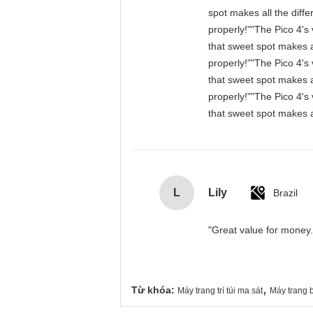
spot makes all the diff
properly!""The Pico 4's 
that sweet spot makes a
properly!""The Pico 4's 
that sweet spot makes a
properly!""The Pico 4's 
that sweet spot makes a
L
Lily
Brazil
"Great value for money. 
,
Từ khóa:
Máy trang trí túi ma sát
Máy trang b