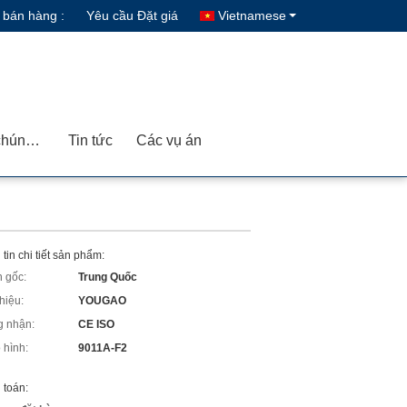
 bán hàng :
Yêu cầu Đặt giá
Vietnamese
Liên hệ với chúng tôi
Tin tức
Các vụ án
tin chi tiết sản phẩm:
 gốc:
Trung Quốc
hiệu:
YOUGAO
 nhận:
CE ISO
 hình:
9011A-F2
 toán: