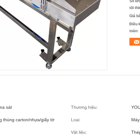
Số lư
tối th
Giá b
Điều 
toán:
ma sát
Thương hiệu:
YO
g thùng carton/nhựa/giấy tờ
Loại:
Máy
Vật liệu:
Thép