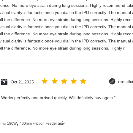
erence. No more eye strain during long sessions. Highly recommend takin
visual clarity is fantastic once you dial in the IPD correctly. The manua
ll the difference. No more eye strain during long sessions. Highly reco
visual clarity is fantastic once you dial in the IPD correctly. The manua
ll the difference. No more eye strain during long sessions. Highly reco
visual clarity is fantastic once you dial in the IPD correctly. The manua
ll the difference. No more eye strain during long sessions. Highly r
Oct 21.2025
trustpil
Works perfectly and arrived quickly. Will definitely buy again."
,
ị túi 180W
400mm Friction Feeder giấy