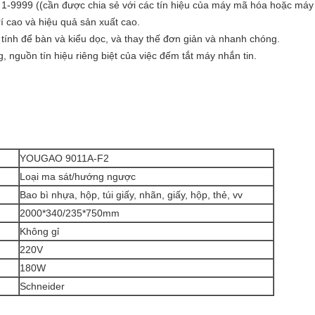
à 1-9999 ((cần được chia sẻ với các tín hiệu của máy mã hóa hoặc máy 
rí cao và hiệu quả sản xuất cao.
 tính để bàn và kiểu dọc, và thay thế đơn giản và nhanh chóng.
g, nguồn tín hiệu riêng biệt của việc đếm tắt máy nhắn tin.
YOUGAO 9011A-F2
Loại ma sát/hướng ngược
Bao bì nhựa, hộp, túi giấy, nhãn, giấy, hộp, thẻ, vv
2000*340/235*750mm
Không gỉ
220V
180W
Schneider