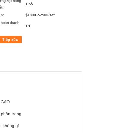
ợng đặt hàng
1 bộ
iểu:
án:
$1800~$2500/set
khoản thanh
T/T
Tiếp xúc
UGAO
 phân trang
 không gỉ