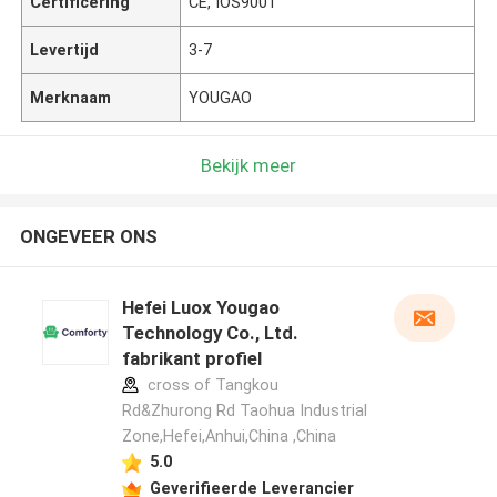
Certificering
CE, IOS9001
Levertijd
3-7
Merknaam
YOUGAO
Bekijk meer
ONGEVEER ONS
Hefei Luox Yougao
Technology Co., Ltd.
fabrikant profiel
cross of Tangkou
Rd&Zhurong Rd Taohua Industrial
Zone,Hefei,Anhui,China ,China
5.0
Geverifieerde Leverancier