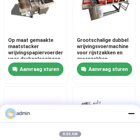
Over ons
Fabriekstocht
Op maat gemaakte
Grootschalige dubbel
maatstacker
wrijvingsvoermachine
wrijvingspapiervoerder
voor rijstzakken en
Kwaliteitscontrole
voor drukoplossingen
graanzakken
Aanvraag sturen
Aanvraag sturen
Neem contact met ons op
Nieuws
admin
Gevallen
8:04 AM
Vraag een offerte