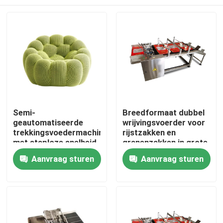
Semi-
Breedformaat dubbel
geautomatiseerde
wrijvingsvoerder voor
trekkingsvoedermachine
rijstzakken en
met staploze snelheid
granenzakken in grote
met CIJ-beugel
maten
Thuis
Aanvraag sturen
Aanvraag sturen
Producten
Video's