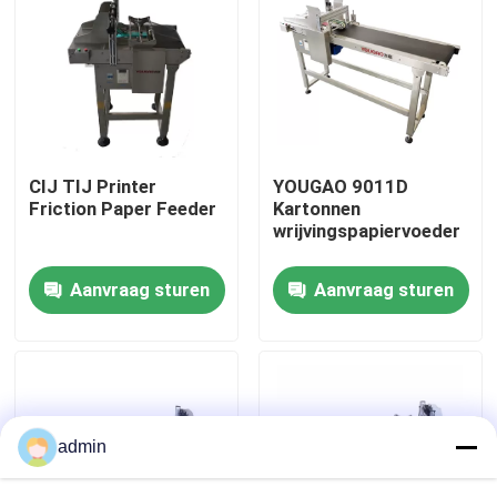
Over ons
Fabriekstocht
CIJ TIJ Printer
YOUGAO 9011D
Kwaliteitscontrole
Friction Paper Feeder
Kartonnen
wrijvingspapiervoeder
Neem contact met ons op
Aanvraag sturen
Aanvraag sturen
Nieuws
Gevallen
admin
Vraag een offerte