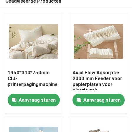
Geadviseerde Producten
1450*340*750mm
Axial Flow Adsorptie
CIJ-
2000 mm Feeder voor
printerpagingmachine
papierplaten voor
plastic zak
Thuis
Aanvraag sturen
Aanvraag sturen
Producten
Video's