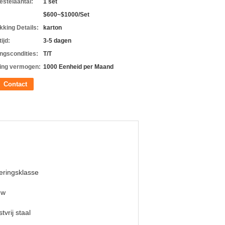
estelaantal:
1 set
$600~$1000/Set
kking Details:
karton
ijd:
3-5 dagen
ingscondities:
T/T
ing vermogen:
1000 Eenheid per Maand
Contact
ringsklasse
uw
tvrij staal