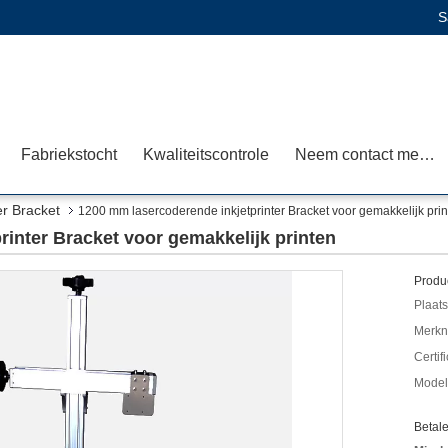
S
Fabriekstocht
Kwaliteitscontrole
Neem contact met ons op
er Bracket
1200 mm lasercoderende inkjetprinter Bracket voor gemakkelijk pri
inter Bracket voor gemakkelijk printen
Produc
Plaats
Merkn
Certif
Mode
Betal