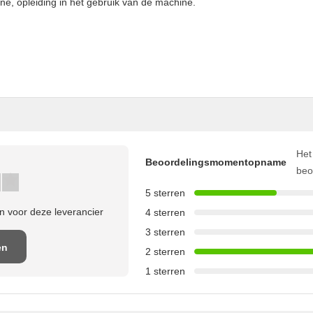
ine, opleiding in het gebruik van de machine.
Het
Beoordelingsmomentopname
beo
5 sterren
 voor deze leverancier
4 sterren
3 sterren
en
2 sterren
1 sterren
e