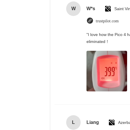
W
W*s
trustpilot.com
"I love how the Pico 4 h
eliminated！
L
Liang
Azerba