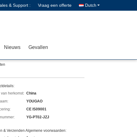
ales & Support :
Vraag een offerte
Dutch
Nieuws
Gevallen
nten
tdetails:
 van herkomst:
China
aam:
YOUGAO
icering:
CE IS09001
lnummer:
YG-PT02-JZJ
en & Verzenden Algemene voorwaarden: