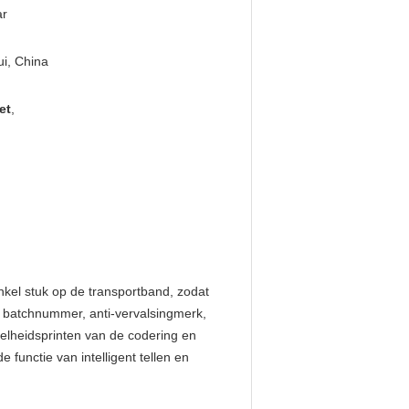
ar
i, China
et
,
kel stuk op de transportband, zodat
 batchnummer, anti-vervalsing
merk, 
lheidsprinten van de codering en 
functie van intelligent tellen en 