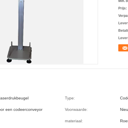
Min. b
Prijs:
Verpa
Levert
Betal
Lever
/laserdrukbeugel
Type:
Code
or een codeerconveyor
Voorwaarde:
Nie
materiaal:
Roes