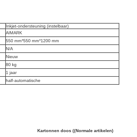
Inkjet-ondersteuning (instelbaar)
AIMARK
550 mm*550 mm*1200 mm
N/A
Nieuw
80 kg
1 jaar
half-automatische
Kartonnen doos ((Normale artikelen)