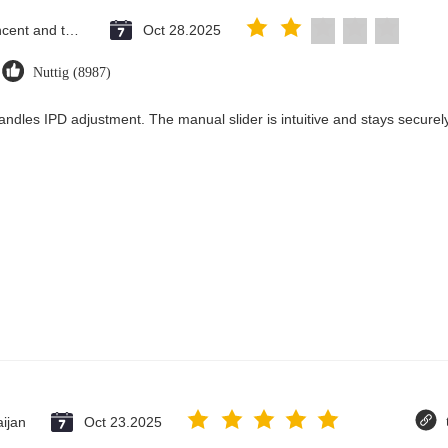
Saint Vincent and the Grenadines
Oct 28.2025
Nuttig (8987)
andles IPD adjustment. The manual slider is intuitive and stays securely 
ijan
Oct 23.2025