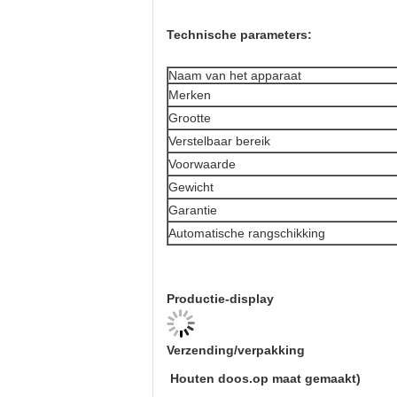
Technische parameters:
Naam van het apparaat
Merken
Grootte
Verstelbaar bereik
Voorwaarde
Gewicht
Garantie
Automatische rangschikking
Productie-display
Verzending/verpakking
Houten doos.
op maat gemaakt
)