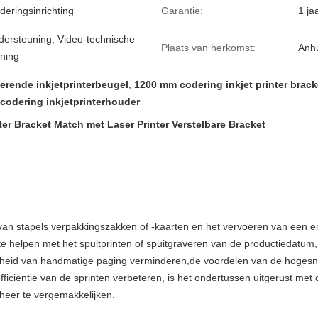
deringsinrichting
Garantie:
1 ja
dersteuning, Video-technische
Plaats van herkomst:
Anhu
ning
erende inkjetprinterbeugel
,
1200 mm codering inkjet printer brack
codering inkjetprinterhouder
r Bracket Match met Laser Printer Verstelbare Bracket
van stapels verpakkingszakken of -kaarten en het vervoeren van een en
 helpen met het spuitprinten of spuitgraveren van de productiedatum,
gheid van handmatige paging verminderen,de voordelen van de hogesne
iciëntie van de sprinten verbeteren, is het ondertussen uitgerust met de 
heer te vergemakkelijken.