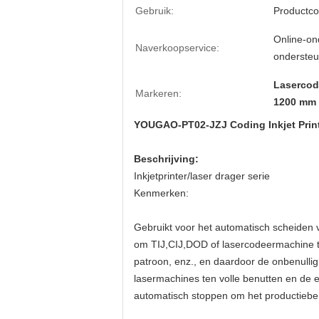
Gebruik:
Productco
Online-on
Naverkoopservice:
ondersteu
Lasercod
Markeren:
1200 mm 
YOUGAO-PT02-JZJ Coding Inkjet Printe
Beschrijving:
Inkjetprinter/laser drager serie
Kenmerken:
Gebruikt voor het automatisch scheiden 
om TIJ,CIJ,DOD of lasercodeermachine te
patroon, enz., en daardoor de onbenulli
lasermachines ten volle benutten en de eff
automatisch stoppen om het productiebe