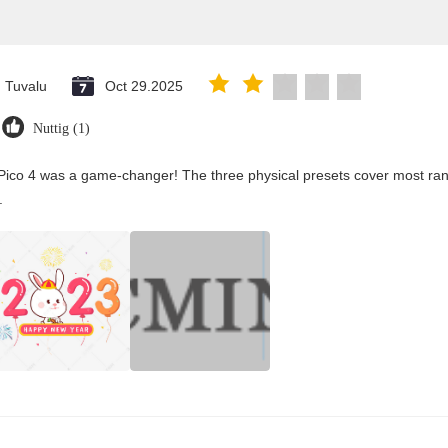
Tuvalu
Oct 29.2025
Nuttig (1)
Pico 4 was a game-changer! The three physical presets cover most rang
.