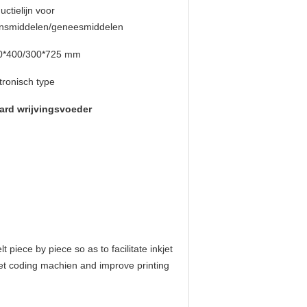
uctielijn voor
ensmiddelen/geneesmiddelen
0*400/300*725 mm
tronisch type
ard wrijvingsvoeder
iece by piece so as to facilitate inkjet
jet coding machien and improve printing