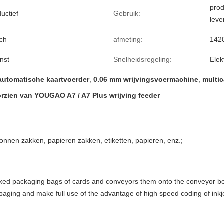
prod
uctief
Gebruik:
lev
ch
afmeting:
142
nst
Snelheidsregeling:
Elek
automatische kaartvoerder
,
0.06 mm wrijvingsvoermachine
,
multic
orzien van YOUGAO A7 / A7 Plus wrijving feeder
onnen zakken, papieren zakken, etiketten, papieren, enz.;
ked packaging bags of cards and conveyors them onto the conveyor belt p
 paging and make full use of the advantage of high speed coding of ink