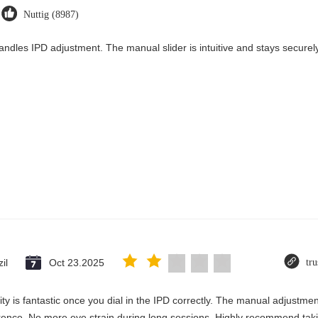
Nuttig (8987)
andles IPD adjustment. The manual slider is intuitive and stays securely 
il
Oct 23.2025
tru
rity is fantastic once you dial in the IPD correctly. The manual adjustme
erence. No more eye strain during long sessions. Highly recommend takin