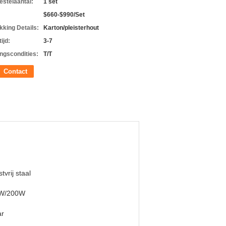
estelaantal:
1 set
$660-$990/Set
kking Details:
Karton/pleisterhout
ijd:
3-7
ingscondities:
T/T
Contact
tvrij staal
W/200W
ar