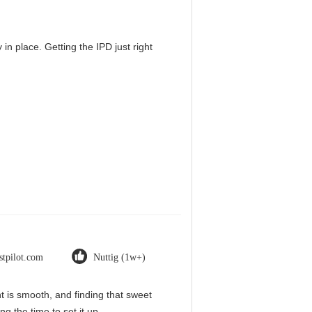
in place. Getting the IPD just right
stpilot.com
Nuttig (1w+)
nt is smooth, and finding that sweet
g the time to set it up