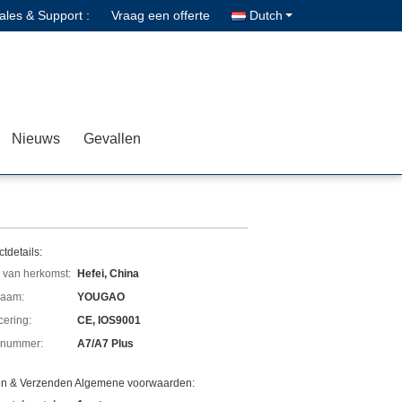
ales & Support :
Vraag een offerte
Dutch
Nieuws
Gevallen
tdetails:
 van herkomst:
Hefei, China
aam:
YOUGAO
icering:
CE, IOS9001
lnummer:
A7/A7 Plus
en & Verzenden Algemene voorwaarden: