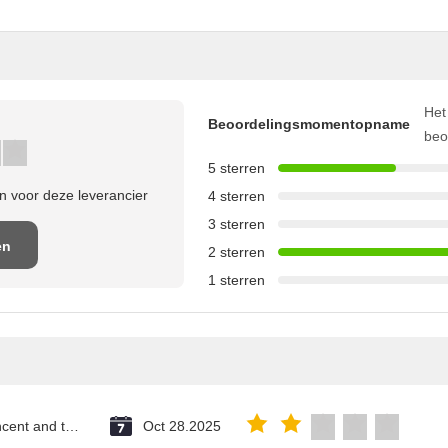
Het
Beoordelingsmomentopname
beo
5 sterren
 voor deze leverancier
4 sterren
3 sterren
en
2 sterren
1 sterren
e
Saint Vincent and the Grenadines
Oct 28.2025