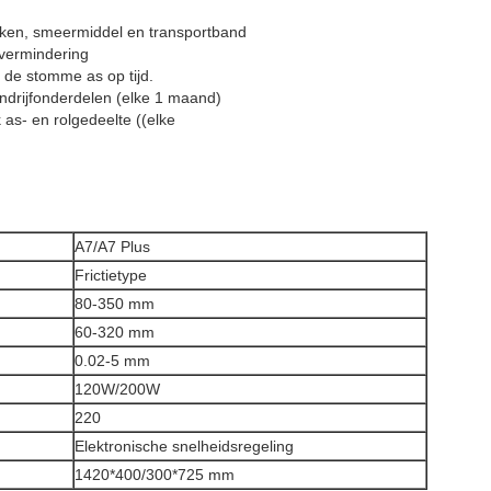
maken, smeermiddel en transportband
 vermindering
de stomme as op tijd.
ndrijfonderdelen (elke 1 maand)
as- en rolgedeelte ((elke
A7/A7 Plus
Frictietype
80-350 mm
60-320 mm
0.02-5 mm
120W/200W
220
Elektronische snelheidsregeling
1420*400/300*725 mm