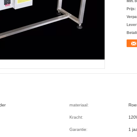
Min. b
Prijs:
Verpa
Levert
Betal
der
materiaal:
Roes
Kracht:
120
Garantie:
1 ja