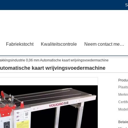
S
Fabriekstocht
Kwaliteitscontrole
Neem contact met ons op
akkingsindustrie 0,06 mm Automatische kaart wrijvingsvoedermachine
Automatische kaart wrijvingsvoedermachine
Produc
Plaats
Merkn
Certif
Mode
Betal