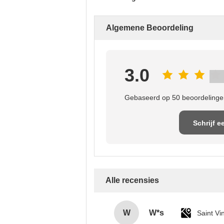
Algemene Beoordeling
3.0
Gebaseerd op 50 beoordelingen
Schrijf e
recensi
Alle recensies
W
W*s