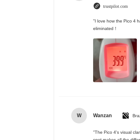
trustpilot.com
"I love how the Pico 4 h
eliminated！
W
Wanzan
Braz
"The Pico 4's visual cla
spot makes all the diff