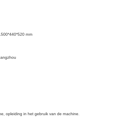
 1500*440*520 mm
uangzhou
.
ine, opleiding in het gebruik van de machine.