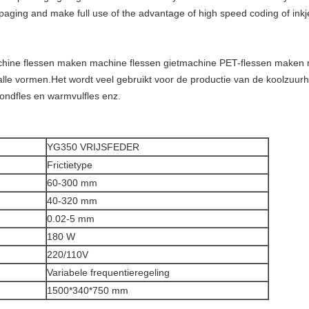
 paging and make full use of the advantage of high speed coding of ink
ine flessen maken machine flessen gietmachine PET-flessen maken mac
 alle vormen.Het wordt veel gebruikt voor de productie van de koolzuurh
mondfles en warmvulfles enz.
YG350 VRIJSFEDER
Frictietype
60-300 mm
40-320 mm
0.02-5 mm
180 W
220/110V
Variabele frequentieregeling
1500*340*750 mm