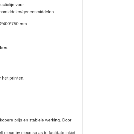
uctielijn voor
ensmiddelen/geneesmiddelen
0*400*750 mm
ders
 het printen.
opere prijs en stabiele werking. Door
iece by piece so as to facilitate inkjet