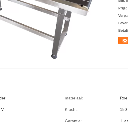
Min. b
Prijs:
Verpa
Levert
Betal
der
materiaal:
Roes
 V
Kracht:
180
Garantie:
1 ja