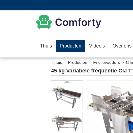
Thuis
Producten
Video's
Over ons
Thuis
Producten
Frictievoeders
45 k
45 kg Variabele frequentie CIJ 