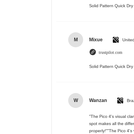
Solid Pattern Quick D
M
Mixue
Unite
trustpilot.com
Solid Pattern Quick D
W
Wanzan
Braz
"The Pico 4's visual cla
spot makes all the diff
properly!""The Pico 4's 