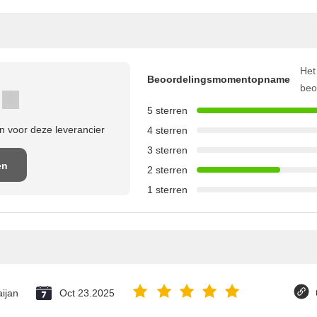
Het
Beoordelingsmomentopname
beo
5 sterren
 voor deze leverancier
4 sterren
3 sterren
en
2 sterren
1 sterren
e
ijan
Oct 23.2025