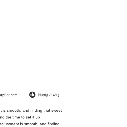
stpilot.com
Nuttig (1w+)
nt is smooth, and finding that sweet
g the time to set it up
l adjustment is smooth, and finding