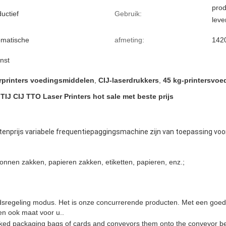
prod
uctief
Gebruik:
lev
omatische
afmeting:
142
nst
rprinters voedingsmiddelen
,
CIJ-laserdrukkers
,
45 kg-printersvoe
J CIJ TTO Laser Printers hot sale met beste prijs
tenprijs variabele frequentiepaggingsmachine zijn van toepassing voor
onnen zakken, papieren zakken, etiketten, papieren, enz.;
dsregeling modus. Het is onze concurrerende producten. Met een goedk
nen ook maat voor u..
ked packaging bags of cards and conveyors them onto the conveyor belt p