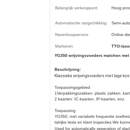
Belangrijk verkooppunt:
Hoog prod
Automatische rangschikking:
Semi-aut
Naverkoopservice:
Online die
Markeren:
TTO-lase
YG350 wrijvingsvoeders matchen met TI
Beschrijving:
Klassieke wrijvingsvoeders met lage kos
Toepassingsgebied:
1Verpakkingszakken: plastic zakken, kart
2.kaarten: IC-kaarten, IP-kaarten, enz.
Toepassing:
YG350, met variabele frequentie snelhei
talrijke tests en klant inspecties.We kun
Used for automatically seperation of stac