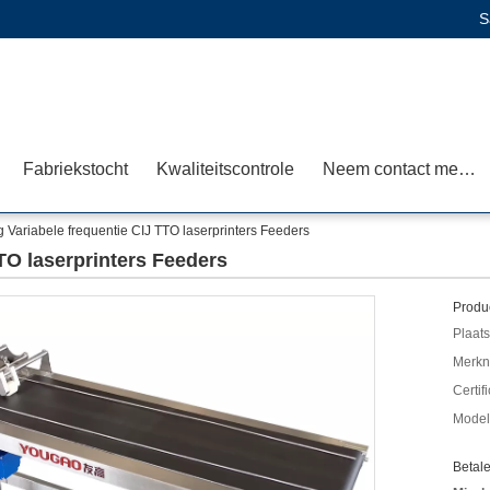
S
Fabriekstocht
Kwaliteitscontrole
Neem contact met ons op
g Variabele frequentie CIJ TTO laserprinters Feeders
TTO laserprinters Feeders
Produc
Plaats
Merkn
Certif
Mode
Betal