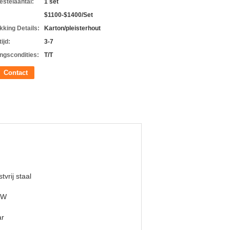
estelaantal:
1 set
$1100-$1400/Set
kking Details:
Karton/pleisterhout
ijd:
3-7
ingscondities:
T/T
Contact
tvrij staal
 W
ar