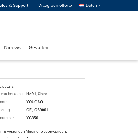
ales & Support :
Vraag een offerte
Dutch
Nieuws
Gevallen
tdetails:
 van herkomst:
Hefei, China
aam:
YOUGAO
icering:
CE, IOS9001
lnummer:
YG350
en & Verzenden Algemene voorwaarden: